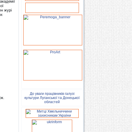
академії
ої
ен журі
ох
До уваги працівників галузі
ок.
культури Луганської та Донецької
областей