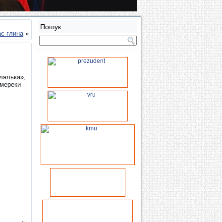
…
Пошук
ає глина
»
лялька»,
Смереки-