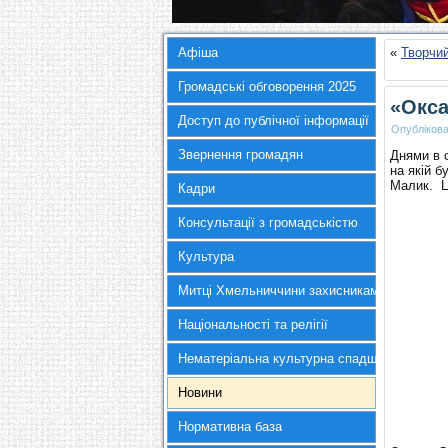
Афіша
«
Творчий
Громадські обговорення 2025
«Окса
Доступ до публічної інформації
Опубліков
Звернення громадян
Днями в 
на якій б
Малик. Ц
Кадри
Консультації з громадськістю
Культура
Митці Хмельниччини захисникам України
Національності та релігії
Нематеріальна культурна спадщина
Новини
Нормативна база