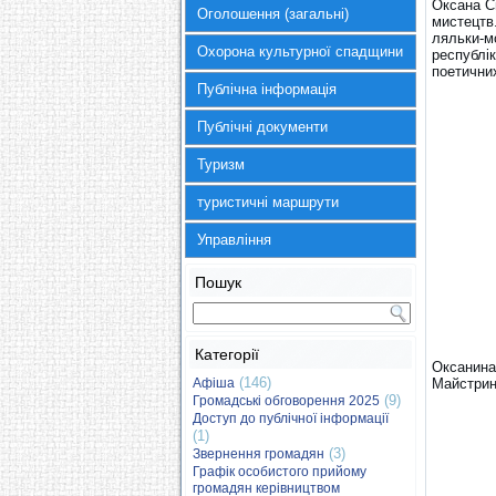
Оксана С
Оголошення (загальні)
мистецтв
ляльки-мо
Охорона культурної спадщини
республі
поетичних
Публічна інформація
Публічні документи
Туризм
туристичні маршрути
Управління
Пошук
Категорії
Оксанина 
(146)
Афіша
Майстрин
(9)
Громадські обговорення 2025
Доступ до публічної інформації
(1)
(3)
Звернення громадян
Графік особистого прийому
громадян керівництвом