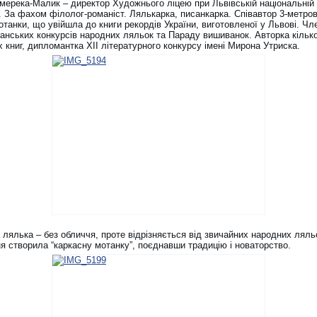
мерека-Малик – директор Художнього ліцею при Львівській національній 
. За фахом філолог-романіст. Лялькарка, писанкарка. Співавтор 3-метров
танки, що увійшла до книги рекордів України, виготовленої у Львові. Чл
канських конкурсів народних ляльок та Параду вишиванок. Авторка кільк
 книг, дипломантка ХІІ літературного конкурсу імені Мирона Утриска.
лялька – без обличчя, проте відрізняється від звичайних народних ляль
я створила “каркасну мотанку”, поєднавши традицію і новаторство.