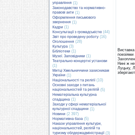
управління
(1)
Законодавство та нормативно-
правові акти
(1)
Оформлення письмового
звернення
(1)
(1)
Кадри
(44)
Консультації з громадськістю
(16)
Звіт про проведену роботу
(28)
Оголошення
(3)
Культура
Виставка
(1)
Бібліотеки
поезіями 
(1)
Музеї. Заповідники
Захоплен
Театрально-концертні установи
Нині ж не
(1)
Луцьку, Л
Митці Хмельниччини захисникам
зберігают
України
(1)
(10)
Національності та релігії
Основні заходи з питань
національностей та релігій
(5)
Нематеріальна культурна
(1)
спадщина
Заходи у сфері нематеріальної
культурної спадщини
(1)
(2 397)
Новини
(5)
Нормативна база
Накази управління культури,
національностей, релігій та
туризму облдержадміністрації
(3)