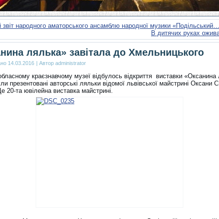
 звіт народного аматорського ансамблю народної музики «Подільський
В дитячих руках ожив
нина лялька» завітала до Хмельницького
ано
14.03.2016
|
Автор
administrator
обласному краєзнавчому музеї відбулось відкриття виставки «Оксанина 
ули презентовані авторські ляльки відомої львівської майстрині Оксани 
е 20-та ювілейна виставка майстрині.