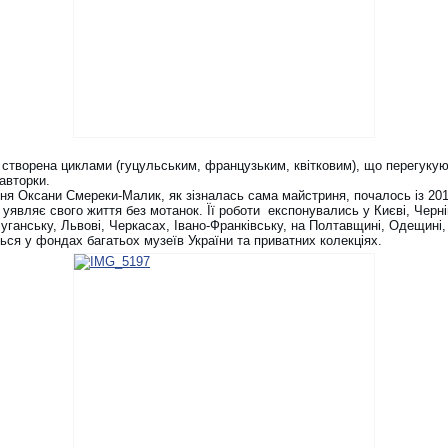
 створена циклами (гуцульським, французьким, квітковим), що перегукую
авторки.
ня Оксани Смереки-Малик, як зізналась сама майстриня, почалось із 201
 уявляє свого життя без мотанок. Її роботи експонувались у Києві, Черні
уганську, Львові, Черкасах, Івано-Франківську, на Полтавщині, Одещині,
ься у фондах багатьох музеїв України та приватних колекціях.