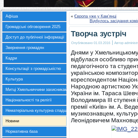
Афіша
«
Європа уже у Кам’янці
Відбулось засідання комі
Громадські обговорення 2025
Творча зустріч
Доступ до публічної інформації
|
Опубліковано
01.03.2016
Автор
administr
Звернення громадян
Днями у Хмельницькому 
Кадри
відбулася особливо при
педагогічного та студент
Консультації з громадськістю
українською композитор
кореспондентом Націона
Культура
Народною артисткою Укр
Митці Хмельниччини захисникам України
України ім. Тараса Шев
Володимира ІІІ ступеня 
Національності та релігії
премії «Київ» ім. А. Ве
Нематеріальна культурна спадщина
музикознавцем, культу
Леонідовичем Махновц
Новини
Нормативна база