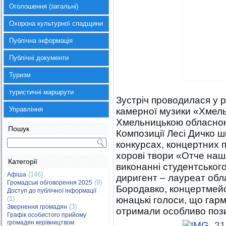
Оголошення (загальні)
Охорона культурної спадщини
Публічна інформація
Публічні документи
Туризм
туристичні маршрути
Зустріч проводилася у 
Управління
камерної музики «Хмель
Хмельницькою обласно
Пошук
Композиції Лесі Дичко 
конкурсах, концертних пр
хорові твори «Отче наш
Категорії
виконанні студентського
(146)
Афіша
диригент – лауреат обла
(9)
Громадські обговорення 2025
Бородавко, концертмейст
Доступ до публічної інформації
(1)
юнацькі голоси, що гарм
(3)
Звернення громадян
отримали особливо пози
Графік особистого прийому
громадян керівництвом