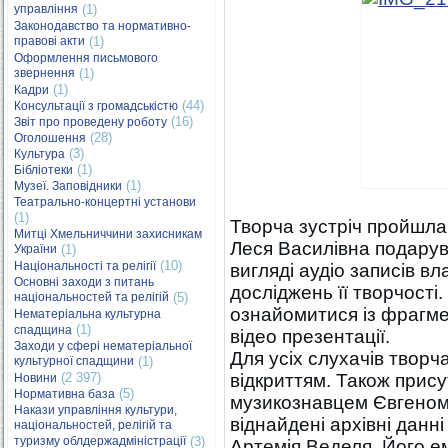
управління
(1)
Законодавство та нормативно-
правові акти
(1)
Оформлення письмового
звернення
(1)
(1)
Кадри
(44)
Консультації з громадськістю
(16)
Звіт про проведену роботу
(28)
Оголошення
(3)
Культура
(1)
Бібліотеки
(1)
Музеї. Заповідники
Театрально-концертні установи
(1)
Творча зустріч пройшла
Митці Хмельниччини захисникам
Леся Василівна подарув
України
(1)
(10)
Національності та релігії
вигляді аудіо записів в
Основні заходи з питань
досліджень її творчості
національностей та релігій
(5)
ознайомитися із фрагмен
Нематеріальна культурна
(1)
спадщина
відео презентації.
Заходи у сфері нематеріальної
Для усіх слухачів творч
культурної спадщини
(1)
(2 397)
відкриттям. Також прис
Новини
(5)
Нормативна база
музикознавцем Євгеном
Накази управління культури,
віднайдені архівні данн
національностей, релігій та
туризму облдержадміністрації
(3)
Артемія Веделя. Його е