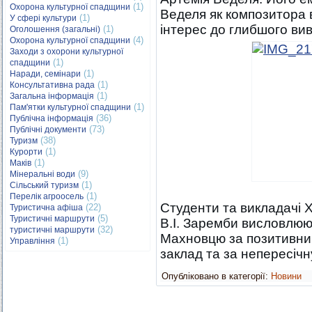
(1)
Охорона культурної спадщини
Веделя як композитора 
(1)
У сфері культури
інтерес до глибшого вив
(1)
Оголошення (загальні)
(4)
Охорона культурної спадщини
Заходи з охорони культурної
(1)
спадщини
(1)
Наради, семінари
(1)
Консультативна рада
(1)
Загальна інформація
(1)
Пам'ятки культурної спадщини
(36)
Публічна інформація
(73)
Публічні документи
(38)
Туризм
(1)
Курорти
(1)
Маків
(9)
Мінеральні води
(1)
Сільський туризм
(1)
Перелік агроосель
Студенти та викладачі 
(22)
Туристична афіша
(5)
Туристичні маршрути
В.І. Заремби висловлюю
(32)
туристичні маршрути
Махновцю за позитивний
(1)
Управління
заклад та за непересічну
Опубліковано в категорії:
Новини