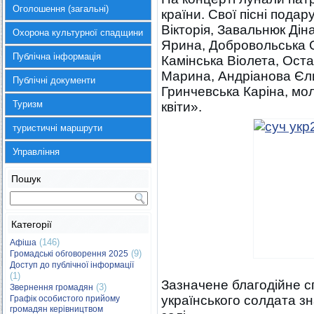
Оголошення (загальні)
країни. Свої пісні пода
Вікторія, Завальнюк Дін
Охорона культурної спадщини
Ярина, Добровольська О
Публічна інформація
Камінська Віолета, Ост
Марина, Андріанова Єли
Публічні документи
Гринчевська Каріна, мо
Туризм
квіти».
туристичні маршрути
Управління
Пошук
Категорії
(146)
Афіша
(9)
Громадські обговорення 2025
Доступ до публічної інформації
(1)
Зазначене благодійне с
(3)
Звернення громадян
українського солдата зн
Графік особистого прийому
громадян керівництвом