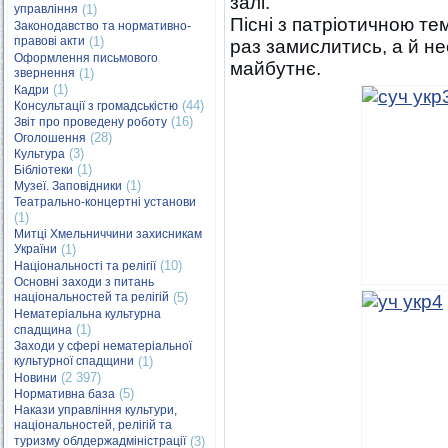
залі.
управління
(1)
Пісні з патріотичною те
Законодавство та нормативно-
правові акти
(1)
раз замислитись, а й нес
Оформлення письмового
майбутнє.
звернення
(1)
(1)
Кадри
(44)
Консультації з громадськістю
(16)
Звіт про проведену роботу
(28)
Оголошення
(3)
Культура
(1)
Бібліотеки
(1)
Музеї. Заповідники
Театрально-концертні установи
(1)
Митці Хмельниччини захисникам
України
(1)
(10)
Національності та релігії
Основні заходи з питань
національностей та релігій
(5)
Нематеріальна культурна
(1)
спадщина
Заходи у сфері нематеріальної
культурної спадщини
(1)
(2 397)
Новини
(5)
Нормативна база
Накази управління культури,
національностей, релігій та
туризму облдержадміністрації
(3)