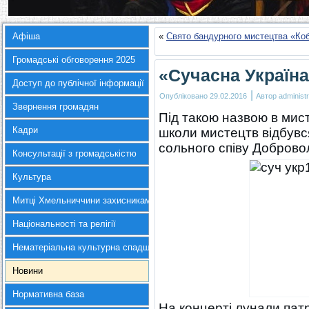
Афіша
«
Свято бандурного мистецтва «Ко
Громадські обговорення 2025
«Сучасна Україн
Доступ до публічної інформації
|
Опубліковано
29.02.2016
Автор
administr
Звернення громадян
Під такою назвою в мист
Кадри
школи мистецтв відбувся
сольного співу Добровол
Консультації з громадськістю
Культура
Митці Хмельниччини захисникам України
Національності та релігії
Нематеріальна культурна спадщина
Новини
Нормативна база
На концерті лунали патрі