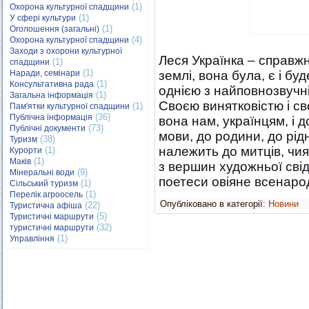
(1)
Охорона культурної спадщини
(1)
У сфері культури
(1)
Оголошення (загальні)
(4)
Охорона культурної спадщини
Заходи з охорони культурної
Леся Українка – справжн
(1)
спадщини
(1)
Наради, семінари
землі, вона була, є і б
(1)
Консультативна рада
однією з найповнозвучні
(1)
Загальна інформація
Своєю винятковістю і св
(1)
Пам'ятки культурної спадщини
(36)
Публічна інформація
вона нам, українцям, і 
(73)
Публічні документи
мови, до родини, до рідн
(38)
Туризм
належить до митців, чи
(1)
Курорти
(1)
Маків
з вершин художньої свід
(9)
Мінеральні води
поетеси овіяне всенаро
(1)
Сільський туризм
(1)
Перелік агроосель
Опубліковано в категорії:
Новини
(22)
Туристична афіша
(5)
Туристичні маршрути
(32)
туристичні маршрути
(1)
Управління