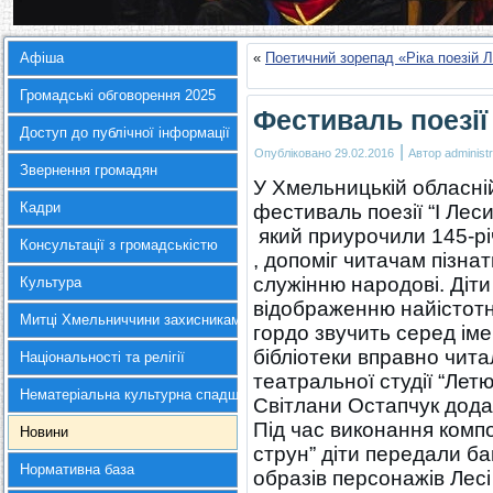
Афіша
«
Поетичний зорепад «Ріка поезій Л
Громадські обговорення 2025
Фестиваль поезії
Доступ до публічної інформації
|
Опубліковано
29.02.2016
Автор
administr
Звернення громадян
У Хмельницькій обласній
Кадри
фестиваль поезії “І Леси
який приурочили 145-рі
Консультації з громадськістю
, допоміг читачам пізна
служінню народові. Діт
Культура
відображенню найістотні
Митці Хмельниччини захисникам України
гордо звучить серед іме
бібліотеки вправно чита
Національності та релігії
театральної студії “Лет
Нематеріальна культурна спадщина
Світлани Остапчук дода
Під час виконання комп
Новини
струн” діти передали ба
Нормативна база
образів персонажів Лесі