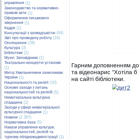
управління
(1)
Законодавство та нормативно-
правові акти
(1)
Оформлення письмового
звернення
(1)
(1)
Кадри
(44)
Консультації з громадськістю
(16)
Звіт про проведену роботу
(28)
Оголошення
(3)
Культура
(1)
Бібліотеки
(1)
Музеї. Заповідники
Театрально-концертні установи
Гарним доповненням до
(1)
та відеонарис “Хотіла б
Митці Хмельниччини захисникам
України
(1)
на сайті бібліотеки.
(10)
Національності та релігії
Основні заходи з питань
національностей та релігій
(5)
Нематеріальна культурна
(1)
спадщина
Заходи у сфері нематеріальної
культурної спадщини
(1)
(2 397)
Новини
(5)
Нормативна база
Накази управління культури,
національностей, релігій та
туризму облдержадміністрації
(3)