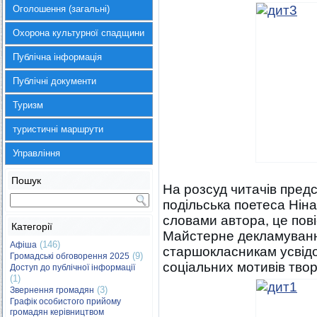
Оголошення (загальні)
Охорона культурної спадщини
Публічна інформація
Публічні документи
Туризм
туристичні маршрути
Управління
Пошук
На розсуд читачів предс
подільська поетеса Нін
словами автора, це пові
Категорії
Майстерне декламуванн
(146)
Афіша
старшокласникам усвідо
(9)
Громадські обговорення 2025
соціальних мотивів твор
Доступ до публічної інформації
(1)
(3)
Звернення громадян
Графік особистого прийому
громадян керівництвом