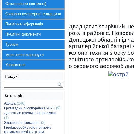
Оголошення (загальні)
Охорона культурної спадщини
Публічна інформація
Двадцятип’ятирічний ше
року в районі с. Новос
Публічні документи
Донецької області під ча
Туризм
артилерійської батареї 
колони техніки з боку б
туристичні маршрути
зенітного артилерійсько
Управління
о окремого аеромобільн
Пошук
Категорії
(146)
Афіша
(9)
Громадські обговорення 2025
Доступ до публічної інформації
(1)
(3)
Звернення громадян
Графік особистого прийому
громадян керівництвом