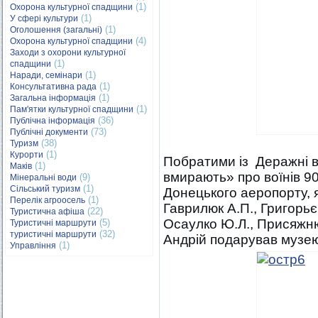
(1)
Охорона культурної спадщини
(1)
У сфері культури
(1)
Оголошення (загальні)
(4)
Охорона культурної спадщини
Заходи з охорони культурної
(1)
спадщини
(1)
Наради, семінари
(1)
Консультативна рада
(1)
Загальна інформація
(1)
Пам'ятки культурної спадщини
(36)
Публічна інформація
(73)
Публічні документи
(38)
Туризм
(1)
Курорти
Побратими із Деражні в
(1)
Маків
вмирають» про воїнів 90
(9)
Мінеральні води
(1)
Сільський туризм
Донецького аеропорту, я
(1)
Перелік агроосель
Гаврилюк А.П., Григорьєв
(22)
Туристична афіша
Осаулко Ю.Л., Присяжню
(5)
Туристичні маршрути
(32)
туристичні маршрути
Андрій подарував музею 
(1)
Управління