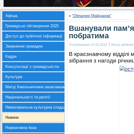
Афіша
«
“Обпалені Майданом”
Громадські обговорення 2025
Вшанували пам’я
побратима
Доступ до публічної інформації
|
Опубліковано
22.02.2016
Автор
administr
Звернення громадян
В краєзнавчому відділі
Кадри
зібрання з нагоди річни
Консультації з громадськістю
Культура
Митці Хмельниччини захисникам України
Національності та релігії
Нематеріальна культурна спадщина
Новини
Нормативна база