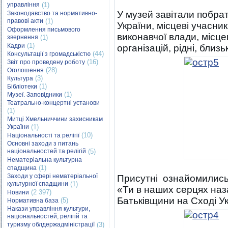
управління
(1)
У музей завітали побрати
Законодавство та нормативно-
правові акти
(1)
України, місцеві учасни
Оформлення письмового
виконавчої влади, місц
звернення
(1)
(1)
Кадри
організацій, рідні, близьк
(44)
Консультації з громадськістю
(16)
Звіт про проведену роботу
(28)
Оголошення
(3)
Культура
(1)
Бібліотеки
(1)
Музеї. Заповідники
Театрально-концертні установи
(1)
Митці Хмельниччини захисникам
України
(1)
(10)
Національності та релігії
Основні заходи з питань
національностей та релігій
(5)
Нематеріальна культурна
(1)
спадщина
Заходи у сфері нематеріальної
Присутні ознайомились 
культурної спадщини
(1)
«Ти в наших серцях наз
(2 397)
Новини
Батьківщини на Сході Ук
(5)
Нормативна база
Накази управління культури,
національностей, релігій та
туризму облдержадміністрації
(3)