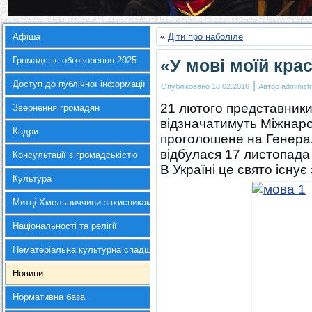
Афіша
«
Діти про наболіле
Громадські обговорення 2025
«У мові моїй кра
Доступ до публічної інформації
|
Опубліковано
18.02.2016
Автор
administr
21 лютого представники 
Звернення громадян
відзначатимуть Міжнаро
Кадри
проголошене на Генера
відбулася 17 листопада 
Консультації з громадськістю
В Україні це свято існує 
Культура
Митці Хмельниччини захисникам України
Національності та релігії
Нематеріальна культурна спадщина
Новини
Нормативна база