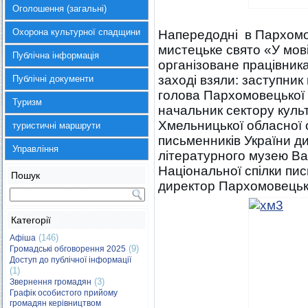
Оголошення (загальні)
Охорона культурної спадщини
Напередодні в Пархомо
мистецьке свято «У мові
Публічна інформація
організоване працівника
заході взяли: заступник 
Публічні документи
голова Пархомовецької 
Туризм
начальник сектору культ
Хмельницької обласної о
туристичні маршрути
письменників України д
Управління
літературного музею В
Національної спілки пи
Пошук
директор Пархомовецьк
Категорії
(146)
Афіша
(9)
Громадські обговорення 2025
Доступ до публічної інформації
(1)
(3)
Звернення громадян
Графік особистого прийому
громадян керівництвом