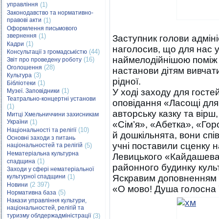
управління
(1)
Законодавство та нормативно-
правові акти
(1)
Оформлення письмового
звернення
(1)
Заступник голови адміні
(1)
Кадри
наголосив, що для нас 
(44)
Консультації з громадськістю
наймелодійнішою поміж у
(16)
Звіт про проведену роботу
(28)
Оголошення
настанови дітям вивчати
(3)
Культура
рідної.
(1)
Бібліотеки
(1)
У ході заходу для гост
Музеї. Заповідники
Театрально-концертні установи
оповідання «Ласощі для
(1)
авторську казку та вірш,
Митці Хмельниччини захисникам
України
(1)
«Сім’я», «Абетка», «Го
(10)
Національності та релігії
й дошкільнята, вони спі
Основні заходи з питань
учні поставили сценку на
національностей та релігій
(5)
Нематеріальна культурна
Левицького «Кайдашева с
(1)
спадщина
районного будинку культ
Заходи у сфері нематеріальної
культурної спадщини
(1)
Яскравим доповненням 
(2 397)
Новини
«О мово! Душа голосна 
(5)
Нормативна база
Накази управління культури,
національностей, релігій та
туризму облдержадміністрації
(3)