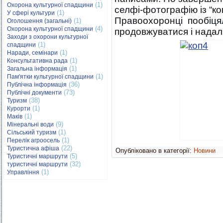
(1)
Охорона культурної спадщини
селфі-фотографію із “к
(1)
У сфері культури
Правоохоронці пообіцял
(1)
Оголошення (загальні)
(4)
Охорона культурної спадщини
продовжуватися і надалі
Заходи з охорони культурної
(1)
спадщини
(1)
Наради, семінари
(1)
Консультативна рада
(1)
Загальна інформація
(1)
Пам'ятки культурної спадщини
(36)
Публічна інформація
(73)
Публічні документи
(38)
Туризм
(1)
Курорти
(1)
Маків
(9)
Мінеральні води
(1)
Сільський туризм
(1)
Перелік агроосель
(22)
Туристична афіша
Опубліковано в категорії:
Новини
(5)
Туристичні маршрути
(32)
туристичні маршрути
(1)
Управління