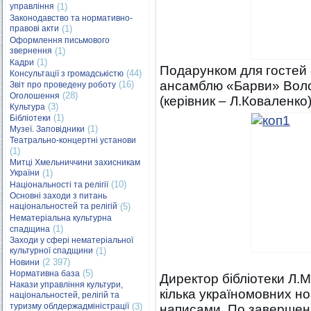
управління
(1)
Законодавство та нормативно-
правові акти
(1)
Оформлення письмового
звернення
(1)
(1)
Кадри
Подарунком для гостей 
(44)
Консультації з громадськістю
ансамблю «Барви» Воло
(16)
Звіт про проведену роботу
(28)
Оголошення
(керівник – Л.Коваленко
(3)
Культура
(1)
Бібліотеки
(1)
Музеї. Заповідники
Театрально-концертні установи
(1)
Митці Хмельниччини захисникам
України
(1)
(10)
Національності та релігії
Основні заходи з питань
національностей та релігій
(5)
Нематеріальна культурна
(1)
спадщина
Заходи у сфері нематеріальної
культурної спадщини
(1)
(2 397)
Новини
(5)
Нормативна база
Директор бібліотеки Л.
Накази управління культури,
кілька україномовних н
національностей, релігій та
туризму облдержадміністрації
(3)
написами. По завершенні