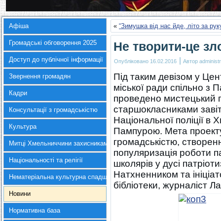
Афіша
«
“Зимушка від нас йде, літо за рук
Громадські обговорення 2025
Не творити-це зл
Доступ до публічної інформації
|
Опубліковано
16.02.2016
Автор
administr
Під таким девізом у Цен
Звернення громадян
міської ради спільно з
Кадри
проведено мистецький п
старшокласниками завіт
Консультації з громадськістю
Національної поліції в 
Культура
Пампурою. Мета проекту
громадськістю, створенн
Митці Хмельниччини захисникам України
популяризація роботи п
Національності та релігії
школярів у дусі патріот
Натхненником та ініціа
Нематеріальна культурна спадщина
бібліотеки, журналіст Ла
Новини
Нормативна база