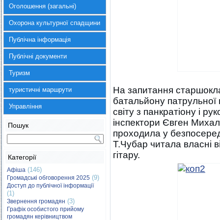
Оголошення (загальні)
Охорона культурної спадщини
Публічна інформація
Публічні документи
Туризм
На запитання старшокла
туристичні маршрути
батальйону патрульної п
Управління
світу з панкратіону і р
інспектори Євген Михал
Пошук
проходила у безпосередн
Т.Чубар читала власні в
гітару.
Категорії
(146)
Афіша
(9)
Громадські обговорення 2025
Доступ до публічної інформації
(1)
(3)
Звернення громадян
Графік особистого прийому
громадян керівництвом