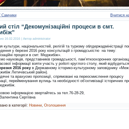
” Самчики
Вчитися н
ий стіл “Декомунізаційні процеси в смт.
ибіж”
ано
16.02.2016
|
Автор
administrator
я культури, національностей, релігій та туризму облдержадміністрації п
дення у березні 2016 року консультацій з громадськістю на тему:
ізаційні процеси в смт. Меджибіж».
о науковців, представників громадськості, пам’яткоохоронних організац
асової інформації взяти участь у роботі круглого столу, який відбудетьс
ерезня 2016 року
в Державному історико-культурному заповіднику «Меж
жибіж Летичівський район).
дячні та врахуємо пропозиції, спрямовані на переосмислення процесу
ації, перейменування вулиць та необхідності об’єктивізації історичних пр
еджибіж.
ковою інформацією звертайтесь за тел.76-28-29,
Валентина Сергіївна
ано в категорії:
Новини
,
Оголошення