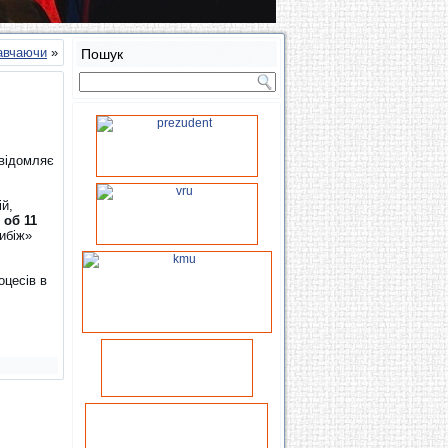
авчаючи
»
Пошук
овідомляє
ій,
я
об 11
ибіж»
оцесів в