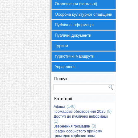
Оголошення (загальні)
Охорона культурної спадщини
Публічна інформація
Публічні документи
Туризм
туристичні маршрути
Управління
Пошук
Категорії
(146)
Афіша
(9)
Громадські обговорення 2025
Доступ до публічної інформації
(1)
(3)
Звернення громадян
Графік особистого прийому
громадян керівництвом