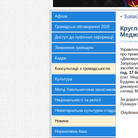
Афіша
«
“Бойові
Громадські обговорення 2025
Кругл
Медж
Доступ до публічної інформації
Опубліков
Звернення громадян
Управлінн
про прове
Кадри
«Декомун
Запрошуєм
засобів м
Консультації з громадськістю
год.
17 б
(смт. Мед
Культура
Будемо в
декомуніз
Митці Хмельниччини захисникам України
селищі М
За додат
Національності та релігії
Лукашук 
Нематеріальна культурна спадщина
Опубліков
Новини
Нормативна база