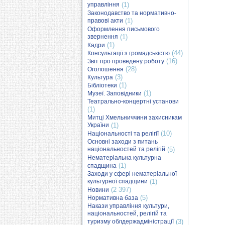
управління
(1)
Законодавство та нормативно-
правові акти
(1)
Оформлення письмового
звернення
(1)
(1)
Кадри
(44)
Консультації з громадськістю
(16)
Звіт про проведену роботу
(28)
Оголошення
(3)
Культура
(1)
Бібліотеки
(1)
Музеї. Заповідники
Театрально-концертні установи
(1)
Митці Хмельниччини захисникам
України
(1)
(10)
Національності та релігії
Основні заходи з питань
національностей та релігій
(5)
Нематеріальна культурна
(1)
спадщина
Заходи у сфері нематеріальної
культурної спадщини
(1)
(2 397)
Новини
(5)
Нормативна база
Накази управління культури,
національностей, релігій та
туризму облдержадміністрації
(3)