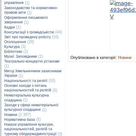
управління
(1)
Законодавство та нормативно-
правові акти
(1)
Оформлення письмового
звернення
(1)
(1)
Кадри
(44)
Консультації з громадськістю
(16)
Звіт про проведену роботу
(28)
Оголошення
(3)
Культура
(1)
Бібліотеки
(1)
Музеї. Заповідники
Опубліковано в категорії:
Новини
Театрально-концертні установи
(1)
Митці Хмельниччини захисникам
України
(1)
(10)
Національності та релігії
Основні заходи з питань
національностей та релігій
(5)
Нематеріальна культурна
(1)
спадщина
Заходи у сфері нематеріальної
культурної спадщини
(1)
(2 397)
Новини
(5)
Нормативна база
Накази управління культури,
національностей, релігій та
туризму облдержадміністрації
(3)