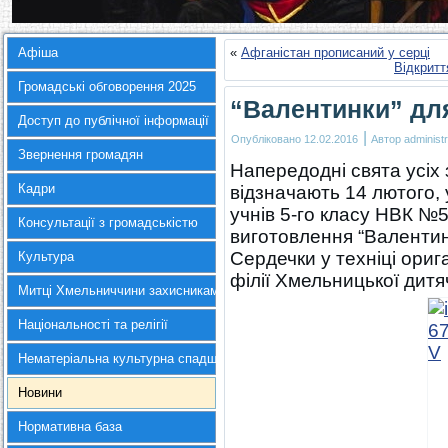
Афіша
«
Афганістан прописаний у серці
Відкритт
Громадські обговорення 2025
“Валентинки” для
Доступ до публічної інформації
|
Опубліковано
12.02.2016
Автор
administr
Звернення громадян
Напередодні свята усіх з
Кадри
відзначають 14 лютого, 
учнів 5-го класу НВК №
Консультації з громадськістю
виготовлення “Валентин
Сердечки у техніці ориг
Культура
філії Хмельницької дитя
Митці Хмельниччини захисникам України
Національності та релігії
Нематеріальна культурна спадщина
Новини
Нормативна база