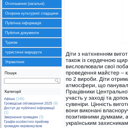
Оголошення (загальні)
Охорона культурної спадщини
Публічна інформація
Публічні документи
Туризм
туристичні маршрути
Діти з натхненням вигот
також із сердечною щир
Управління
висловлювали свої поба
проведення майстер – к
Пошук
по 2 вироби. Діти отри
атмосфери, що панувала
Працівники Центральної
Категорії
участь у заході та допо
(146)
Афіша
(9)
сувеніри. Цінність виго
Громадські обговорення 2025
Доступ до публічної інформації
вони виконані власнору
(1)
позитивними думками, а 
(3)
Звернення громадян
Графік особистого прийому
українським захисникам
громадян керівництвом