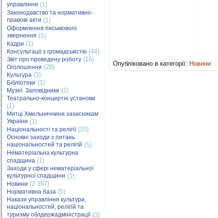
управління
(1)
Законодавство та нормативно-
правові акти
(1)
Оформлення письмового
звернення
(1)
(1)
Кадри
(44)
Консультації з громадськістю
(16)
Звіт про проведену роботу
Опубліковано в категорії:
Новини
(28)
Оголошення
(3)
Культура
(1)
Бібліотеки
(1)
Музеї. Заповідники
Театрально-концертні установи
(1)
Митці Хмельниччини захисникам
України
(1)
(10)
Національності та релігії
Основні заходи з питань
національностей та релігій
(5)
Нематеріальна культурна
(1)
спадщина
Заходи у сфері нематеріальної
культурної спадщини
(1)
(2 397)
Новини
(5)
Нормативна база
Накази управління культури,
національностей, релігій та
туризму облдержадміністрації
(3)