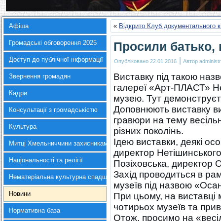
Афіша
«
Відкрито Клуб документального к
Громадські обговорення 2025
Просили батько,
Доступ до публічної інформації
|
Опубліковано
22.01.2016
Автор
administr
Виставку під такою назв
Звернення громадян
галереї «Арт-ПЛАСТ» Не
Кадри
музею. Тут демонструєть
Доповнюють виставку ви
Консультації з громадськістю
гравюри на тему весільн
Культура
різних поколінь.
Ідею виставки, деякі ос
Митці Хмельниччини захисникам України
директор Нетішинського
Національності та релігії
Позіховська, директор 
Захід проводиться в рам
Нематеріальна культурна спадщина
музеїв під назвою «Оса
Новини
При цьому, на виставці
чотирьох музеїв та прива
Нормативна база
Отож, просимо на «весі