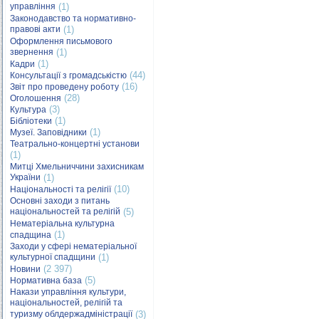
управління
(1)
Законодавство та нормативно-
правові акти
(1)
Оформлення письмового
звернення
(1)
(1)
Кадри
(44)
Консультації з громадськістю
(16)
Звіт про проведену роботу
(28)
Оголошення
(3)
Культура
(1)
Бібліотеки
(1)
Музеї. Заповідники
Театрально-концертні установи
(1)
Митці Хмельниччини захисникам
України
(1)
(10)
Національності та релігії
Основні заходи з питань
національностей та релігій
(5)
Нематеріальна культурна
(1)
спадщина
Заходи у сфері нематеріальної
культурної спадщини
(1)
(2 397)
Новини
(5)
Нормативна база
Накази управління культури,
національностей, релігій та
туризму облдержадміністрації
(3)