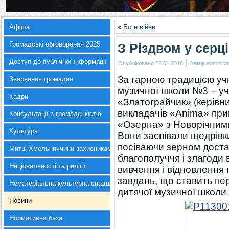
Афіша
«
Боги війни
Громадські обговорення 2025
З Різдвом у серці
Доступ до публічної інформації
|
Опубліковано
22.01.2016
Автор
administr
За гарною традицією учн
Звернення громадян
музичної школи №3 – у
Кадри
«Златограйчик» (керівн
викладачів «Anima» при
Консультації з громадськістю
«Озерна» з Новорічними
Культура
Вони заспівали щедрівки
посіваючи зерном достат
Митці Хмельниччини захисникам України
благополуччя і злагоди 
Національності та релігії
вивчення і відновлення
завдань, що ставить пе
Нематеріальна культурна спадщина
дитячої музичної школи
Новини
Нормативна база