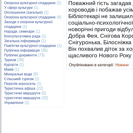
Поважний гість загадав 
(1)
Охорона культурної спадщини
(1)
У сфері культури
хороводів і побажав усі
(1)
Оголошення (загальні)
Бібліотекарі не залишил
(4)
Охорона культурної спадщини
соціально-психологічної
Заходи з охорони культурної
(1)
спадщини
новорічні пригоди відбу
(1)
Наради, семінари
Добра Фея, Снігова Кор
(1)
Консультативна рада
(1)
Загальна інформація
Снігуронька, Білосніжка 
(1)
Пам'ятки культурної спадщини
Він похвалив діток за х
(36)
Публічна інформація
щасливого Нового Року 
(73)
Публічні документи
(38)
Туризм
(1)
Курорти
Опубліковано в категорії:
Новини
(1)
Маків
(9)
Мінеральні води
(1)
Сільський туризм
(1)
Перелік агроосель
(22)
Туристична афіша
(5)
Туристичні маршрути
(32)
туристичні маршрути
(1)
Управління