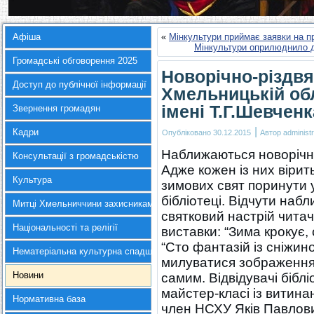
Афіша
«
Мінкультури приймає заявки на п
Мінкультури оприлюднило д
Громадські обговорення 2025
Новорічно-різдв
Доступ до публічної інформації
Хмельницькій обл
імені Т.Г.Шевченк
Звернення громадян
|
Кадри
Опубліковано
30.12.2015
Автор
administr
Наближаються новорічні 
Консультації з громадськістю
Адже кожен із них вірит
Культура
зимових свят поринути у
бібліотеці. Відчути наб
Митці Хмельниччини захисникам України
святковий настрій чита
Національності та релігії
виставки: “Зима крокує, 
“Сто фантазій із сніжин
Нематеріальна культурна спадщина
милуватися зображенням
Новини
самим. Відвідувачі бібл
майстер-класі із витина
Нормативна база
член НСХУ Яків Павлови