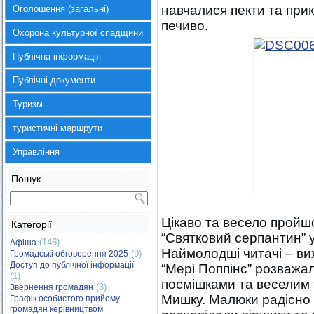
навчалися пекти та при
Оголошення (загальні)
печиво.
Охорона культурної спадщини
Публічна інформація
Публічні документи
Туризм
туристичні маршрути
Управління
Пошук
Цікаво та весело пройш
Категорії
“Святковий серпантин” у 
(146)
Афіша
Наймолодші читачі – вих
(9)
Громадські обговорення 2025
Доступ до публічної інформації
“Мері Поппінс” розважа
(1)
посмішками та веселим 
(3)
Звернення громадян
Мишку. Малюки радісно 
Графік особистого прийому
громадян керівництвом