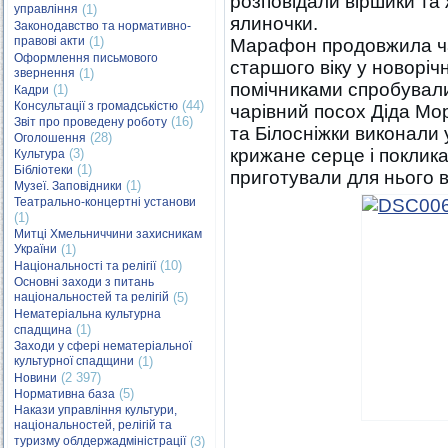
розповідали віршики та
управління
(1)
ялиночки.
Законодавство та нормативно-
правові акти
(1)
Марафон продовжила чар
Оформлення письмового
старшого віку у новорічн
звернення
(1)
помічниками спробувал
(1)
Кадри
(44)
Консультації з громадськістю
чарівний посох Діда Мо
(16)
Звіт про проведену роботу
та Білосніжки виконали 
(28)
Оголошення
крижане серце і поклик
(3)
Культура
(1)
Бібліотеки
приготували для нього ві
(1)
Музеї. Заповідники
Театрально-концертні установи
(1)
Митці Хмельниччини захисникам
України
(1)
(10)
Національності та релігії
Основні заходи з питань
національностей та релігій
(5)
Нематеріальна культурна
(1)
спадщина
Заходи у сфері нематеріальної
культурної спадщини
(1)
(2 397)
Новини
(5)
Нормативна база
Накази управління культури,
національностей, релігій та
туризму облдержадміністрації
(3)