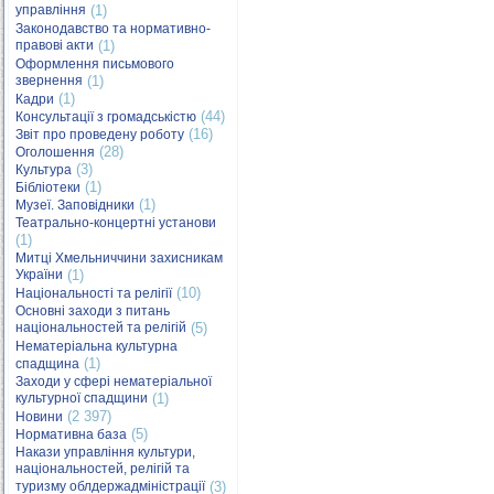
управління
(1)
Законодавство та нормативно-
правові акти
(1)
Оформлення письмового
звернення
(1)
(1)
Кадри
(44)
Консультації з громадськістю
(16)
Звіт про проведену роботу
(28)
Оголошення
(3)
Культура
(1)
Бібліотеки
(1)
Музеї. Заповідники
Театрально-концертні установи
(1)
Митці Хмельниччини захисникам
України
(1)
(10)
Національності та релігії
Основні заходи з питань
національностей та релігій
(5)
Нематеріальна культурна
(1)
спадщина
Заходи у сфері нематеріальної
культурної спадщини
(1)
(2 397)
Новини
(5)
Нормативна база
Накази управління культури,
національностей, релігій та
туризму облдержадміністрації
(3)