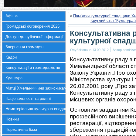
Афіша
«
Пам’ятки культурної спадщини Хм
Круглий стіл “Культура 
Громадські обговорення 2025
Консультативна р
Доступ до публічної інформації
культурної спад
Звернення громадян
|
Опубліковано
13.09.2012
Автор
administr
Кадри
Консультативну раду з 
Хмельницької області ств
Консультації з громадськістю
Закону України „Про ох
Культура
Міністерства культури і
26.02.2001 року „Про з
Митці Хмельниччини захисникам України
Консультативну раду з 
Національності та релігії
місцевих органів охоро
Нематеріальна культурна спадщина
Основним завданням Ко
професійного вирішення
Новини
реставрації, відтворенн
збереження традиційно
Нормативна база