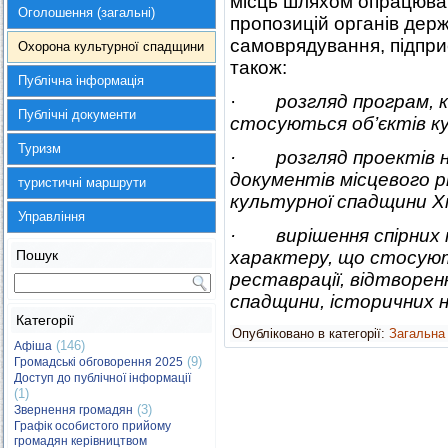
місць шляхом опрацюван
Оголошення (загальні)
пропозицій органів держ
самоврядування, підприє
Охорона культурної спадщини
також:
Публічна інформація
·
розгляд програм, к
Публічні документи
стосуються об’єктів к
Туризм
· розгляд проектів н
документів місцевого р
туристичні маршрути
культурної спадщини Х
Управління
· вирішення спірних 
Пошук
характеру, що стосуют
реставрації, відтворенн
спадщини, історичних н
Категорії
Опубліковано в категорії:
Загальна
(146)
Афіша
(9)
Громадські обговорення 2025
Доступ до публічної інформації
(1)
(3)
Звернення громадян
Графік особистого прийому
громадян керівництвом