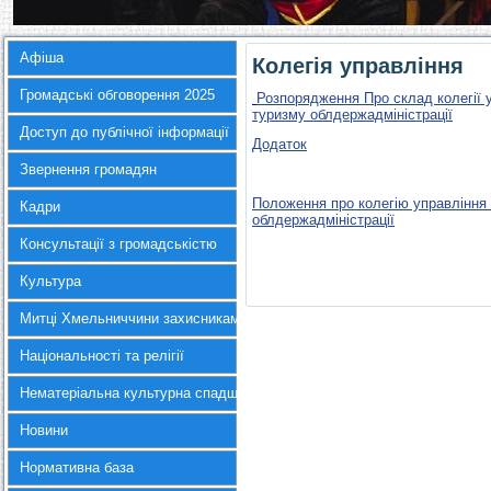
Афіша
Колегія управління
Громадські обговорення 2025
Розпорядження Про склад колегії у
туризму облдержадміністрації
Доступ до публічної інформації
Додаток
Звернення громадян
Положення про колегію управління 
Кадри
облдержадміністрації
Консультації з громадськістю
Культура
Митці Хмельниччини захисникам України
Національності та релігії
Нематеріальна культурна спадщина
Новини
Нормативна база