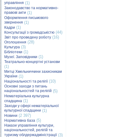
управління
(1)
Законодавство та нормативно-
правові акти
(1)
Оформлення письмового
звернення
(1)
(1)
Кадри
(44)
Консультації з громадськістю
(16)
Звіт про проведену роботу
(28)
Оголошення
(3)
Культура
(1)
Бібліотеки
(1)
Музеї. Заповідники
Театрально-концертні установи
(1)
Митці Хмельниччини захисникам
України
(1)
(10)
Національності та релігії
Основні заходи з питань
національностей та релігій
(5)
Нематеріальна культурна
(1)
спадщина
Заходи у сфері нематеріальної
культурної спадщини
(1)
(2 397)
Новини
(5)
Нормативна база
Накази управління культури,
національностей, релігій та
туризму облдержадміністрації
(3)