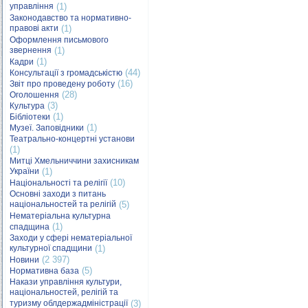
управління
(1)
Законодавство та нормативно-
правові акти
(1)
Оформлення письмового
звернення
(1)
(1)
Кадри
(44)
Консультації з громадськістю
(16)
Звіт про проведену роботу
(28)
Оголошення
(3)
Культура
(1)
Бібліотеки
(1)
Музеї. Заповідники
Театрально-концертні установи
(1)
Митці Хмельниччини захисникам
України
(1)
(10)
Національності та релігії
Основні заходи з питань
національностей та релігій
(5)
Нематеріальна культурна
(1)
спадщина
Заходи у сфері нематеріальної
культурної спадщини
(1)
(2 397)
Новини
(5)
Нормативна база
Накази управління культури,
національностей, релігій та
туризму облдержадміністрації
(3)