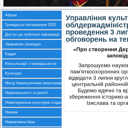
Афіша
Управління культ
облдержадміністр
Громадські обговорення 2025
проведення 3 ли
Доступ до публічної інформації
обговорень на те
Звернення громадян
«Про створення Дер
Кадри
заповідн
Консультації з громадськістю
Запрошуємо науковц
пам’яткоохоронних орг
Культура
відвідати 3 липня кругл
Митці Хмельниччини захисникам України
центральній районній 
Будемо вдячні та в
Національності та релігії
збереження історико-а
Ізяслава та орг
Нематеріальна культурна спадщина
Новини
Нормативна база