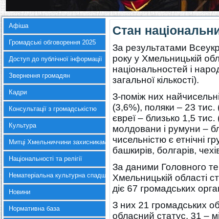
Афіша
Стан національн
Громадські обговорення 2025
За результатами Всеукр
року у Хмельницькій об
Доступ до публічної інформації
національностей і народ
Звернення громадян
загальної кількості).
Кадри
З-поміж них найчисельні
(3,6%), поляки – 23 тис. 
Консультації з громадськістю
євреї – близько 1,5 тис. 
Культура
молдовани і румуни – б
чисельністю є етнічні гр
Митці Хмельниччини захисникам України
башкирів, болгарів, чехі
Національності та релігії
За даними Головного те
Нематеріальна культурна спадщина
Хмельницькій області с
діє 67 громадських орг
Новини
З них 21 громадських 
Нормативна база
обласний статус, 31 – м