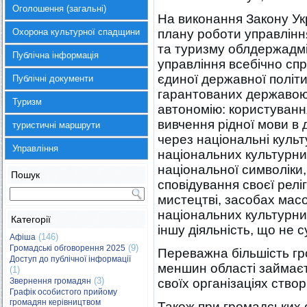
Оголошення (загальні)
На виконання Закону У
Охорона культурної спадщини
плану роботи управління
та туризму облдержадмін
Публічна інформація
управління всебічно спр
єдиної державної політ
Публічні документи
гарантованих державою
Туризм
автономію: користуванн
вивчення рідної мови в
туристичні маршрути
через національні культ
Управління
національних культурни
національної символіки,
Пошук
сповідування своєї реліг
мистецтві, засобах масо
національних культурних
Категорії
іншу діяльність, що не 
(146)
Афіша
(9)
Громадські обговорення 2025
Переважна більшість гр
Доступ до публічної інформації
меншин області займаєт
(1)
(3)
Звернення громадян
своїх організаціях ство
Графік особистого прийому
громадян керівництвом
Також при громадських 