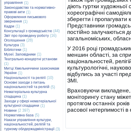
управління
(1)
діють гуртки художньої 
Законодавство та нормативно-
хореографічні самодіяль
правові акти
(1)
Оформлення письмового
зберегти і пропагувати 
звернення
(1)
Представники громадсь
(1)
Кадри
(44)
Консультації з громадськістю
постійно залучаються до
(16)
Звіт про проведену роботу
загальноміських, обласн
(28)
Оголошення
(3)
Культура
У 2016 році громадськи
(1)
Бібліотеки
меншин області, за спр
(1)
Музеї. Заповідники
Театрально-концертні установи
національностей, релігі
(1)
культурологічні, науково
Митці Хмельниччини захисникам
України
(1)
відбулись за участі пре
(10)
Національності та релігії
ЗМІ.
Основні заходи з питань
національностей та релігій
(5)
Враховуючи викладене,
Нематеріальна культурна
моніторингу стану міже
(1)
спадщина
Заходи у сфері нематеріальної
протягом останніх років 
культурної спадщини
(1)
расової нетерпимості в 
(2 397)
Новини
(5)
Нормативна база
Накази управління культури,
національностей, релігій та
туризму облдержадміністрації
(3)