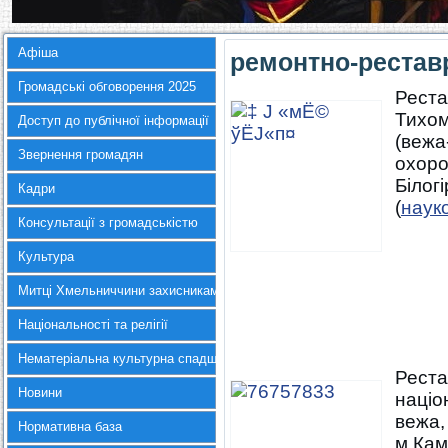
Афіша
ремонтно-реставр
Громадські обговорення 2025
Реста
Тихом
Доступ до публічної інформації
(вежа
Звернення громадян
охоро
Білог
Кадри
(
наук
Консультації з громадськістю
Культура
Митці Хмельниччини захисникам України
Національності та релігії
Нематеріальна культурна спадщина
Реста
Новини
націо
вежа,
Нормативна база
м.Кам