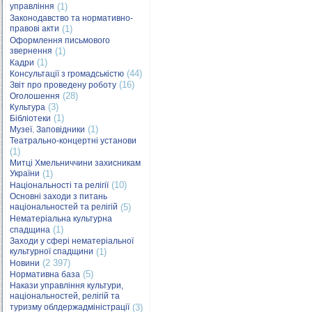
управління
(1)
Законодавство та нормативно-
правові акти
(1)
Оформлення письмового
звернення
(1)
(1)
Кадри
(44)
Консультації з громадськістю
(16)
Звіт про проведену роботу
(28)
Оголошення
(3)
Культура
(1)
Бібліотеки
(1)
Музеї. Заповідники
Театрально-концертні установи
(1)
Митці Хмельниччини захисникам
України
(1)
(10)
Національності та релігії
Основні заходи з питань
національностей та релігій
(5)
Нематеріальна культурна
(1)
спадщина
Заходи у сфері нематеріальної
культурної спадщини
(1)
(2 397)
Новини
(5)
Нормативна база
Накази управління культури,
національностей, релігій та
туризму облдержадміністрації
(3)