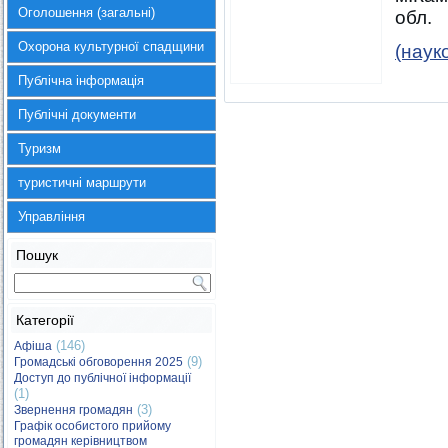
Оголошення (загальні)
обл.
Охорона культурної спадщини
(наук
Публічна інформація
Публічні документи
Туризм
туристичні маршрути
Управління
Пошук
Категорії
(146)
Афіша
(9)
Громадські обговорення 2025
Доступ до публічної інформації
(1)
(3)
Звернення громадян
Графік особистого прийому
громадян керівництвом