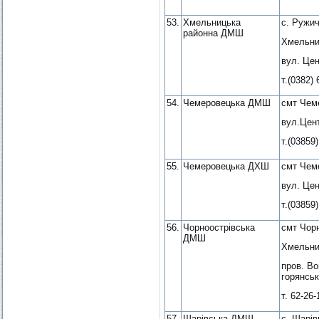
53.
Хмельницька
с. Ружи
районна ДМШ
Хмельни
вул. Цен
т.(0382) 
54.
Чемеровецька ДМШ
смт Чеме
вул.Цен
т.(03859)
55.
Чемеровецька ДХШ
смт Чеме
вул. Цен
т.(03859)
56.
Чорноострівська
смт Чор
ДМШ
Хмельни
пров. Во
горянськ
т. 62-26-
57.
Шарівська ДМШ
с. Шарів