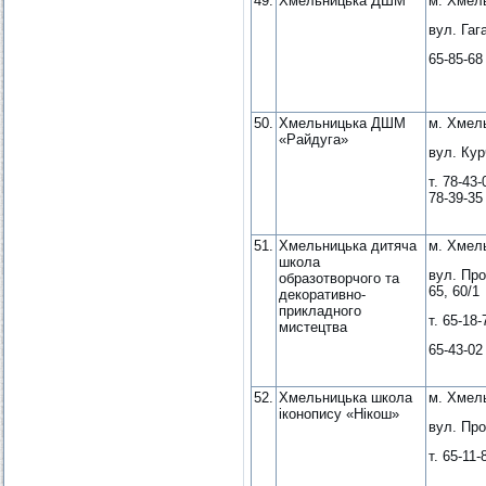
49.
Хмельницька ДШМ
м. Хмел
вул. Гаг
65-85-68
50.
Хмельницька ДШМ
м. Хмел
«Райдуга»
вул. Кур
т. 78-43-
78-39-35
51.
Хмельницька дитяча
м. Хмел
школа
вул. Про
образотворчого та
65, 60/1
декоративно-
прикладного
т. 65-18-
мистецтва
65-43-02 
52.
Хмельницька школа
м. Хмел
іконопису «Нікош»
вул. Про
т. 65-11-