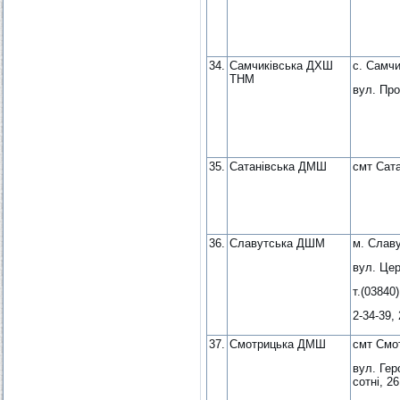
34.
Самчиківська ДХШ
с. Самч
ТНМ
вул. Про
35.
Сатанівська ДМШ
смт Сата
36.
Славутська ДШМ
м. Слав
вул. Цер
т.(03840)
2-34-39, 
37.
Смотрицька ДМШ
смт Смо
вул. Гер
сотні, 26