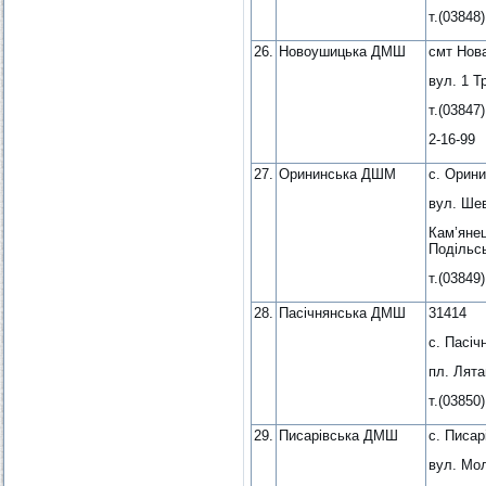
т.(03848)
26.
Новоушицька ДМШ
смт Нов
вул. 1 Т
т.(03847)
2-16-99
27.
Орининська ДШМ
с. Орин
вул. Шев
Кам’янец
Подільсь
т.(03849)
28.
Пасічнянська ДМШ
31414
с. Пасіч
пл. Лята
т.(03850)
29.
Писарівська ДМШ
с. Писар
вул. Мол