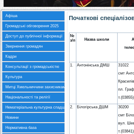
Афіша
Початкові спеціалізо
Громадські обговорення 2025
№
Доступ до публічної інформації
Назва школи
А
з/п
Звернення громадян
теле
Кадри
1.
Антонінська ДМШ
31022
Консультації з громадськістю
смт Анто
Культура
Красилів
Митці Хмельниччини захисникам України
пл. Граф
Національності та релігії
т.(03855)
2.
Білогірська ДШМ
30200
Нематеріальна культурна спадщина
смт Біло
Новини
вул. Шев
Нормативна база
т.(03841)