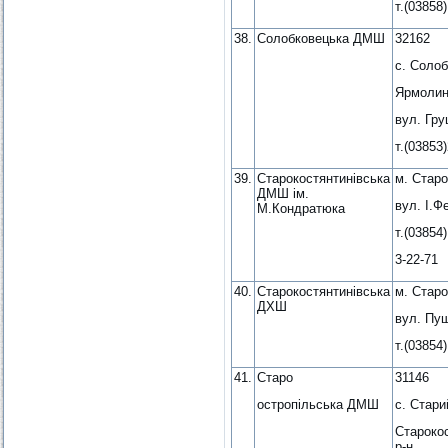
т.(03858)
38.
Солобковецька ДМШ
32162
с. Солоб
Ярмолин
вул. Гру
т.(03853
39.
Старокостянтинівська
м. Старо
ДМШ ім.
вул. І.Ф
М.Кондратюка
т.(03854)
3-22-71
40.
Старокостянтинівська
м. Старо
ДХШ
вул. Пуш
т.(03854)
41.
Старо
31146
остропільська ДМШ
с. Стари
Староко
р-н