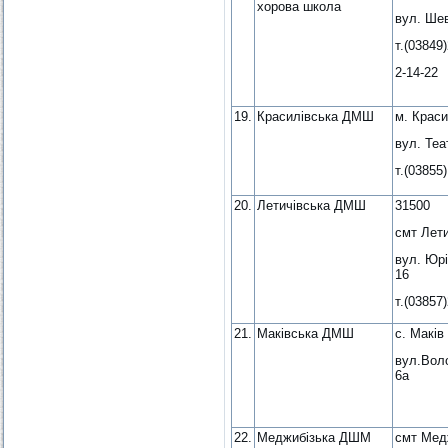
хорова школа
вул. Шев
т.(03849)
2-14-22
19.
Красилівська ДМШ
м. Краси
вул. Теа
т.(03855)
20.
Летичівська ДМШ
31500
смт Лети
вул. Юрі
16
т.(03857
21.
Маківська ДМШ
с. Маків
вул.Вол
6а
22.
Меджибізька ДШМ
смт Мед