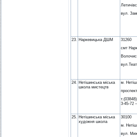
Летичівс
вул. Зам
23.
Наркевицька ДШМ
31260
смт Нарк
Волочис
вул.Теат
24.
Нетішинська міська
м. Нетіш
школа мистецтв
проспект
т.(03848)
3-45-72 
25.
Нетішинська міська
30100
художня школа
м. Нетіш
вул. Ми