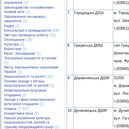
управління
(1)
т.(03851)
Законодавство та нормативно-
правові акти
(1)
7.
Городоцька ДХШ
м. Город
Оформлення письмового
вул. Шев
звернення
(1)
(1)
Кадри
т.(03851)
(44)
Консультації з громадськістю
(16)
Звіт про проведену роботу
(28)
Оголошення
(3)
Культура
8
Грицівська ДМШ
смт Гриц
(1)
Бібліотеки
Шепетівс
(1)
Музеї. Заповідники
Театрально-концертні установи
пров. Фр
(1)
Митці Хмельниччини захисникам
т.(03840)
України
(1)
(10)
Національності та релігії
9.
Деражнянська ДШМ
32200
Основні заходи з питань
національностей та релігій
(5)
м. Дера
Нематеріальна культурна
вул. Лес
(1)
спадщина
Заходи у сфері нематеріальної
т.(03856)
культурної спадщини
(1)
(2 397)
Новини
10.
Дунаєвецька ДШМ
м. Дунаї
(5)
Нормативна база
Накази управління культури,
вул. Гаг
національностей, релігій та
т.(03858)
туризму облдержадміністрації
(3)