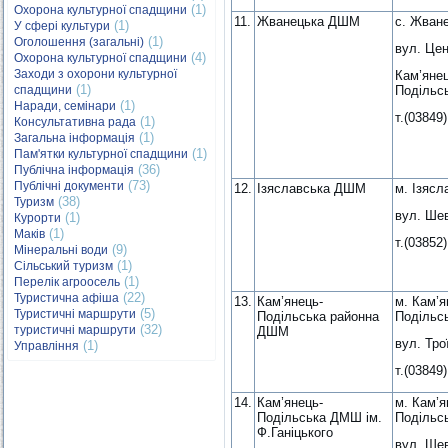
(1)
Охорона культурної спадщини
11.
Жванецька ДШМ
с. Жван
(1)
У сфері культури
(1)
Оголошення (загальні)
вул. Цен
(4)
Охорона культурної спадщини
Заходи з охорони культурної
Кам’янец
(1)
спадщини
Подільсь
(1)
Наради, семінари
т.(03849)
(1)
Консультативна рада
(1)
Загальна інформація
(1)
Пам'ятки культурної спадщини
(36)
Публічна інформація
(73)
Публічні документи
12.
Ізяславська ДШМ
м. Ізясл
(38)
Туризм
вул. Шев
(1)
Курорти
(1)
Маків
т.(03852)
(9)
Мінеральні води
(1)
Сільський туризм
(1)
Перелік агроосель
(22)
Туристична афіша
13.
Кам’янець-
м. Кам’я
(5)
Туристичні маршрути
Подільська районна
Подільс
(32)
туристичні маршрути
ДШМ
вул. Тро
(1)
Управління
т.(03849)
14.
Кам’янець-
м. Кам’я
Подільська ДМШ ім.
Подільс
Ф.Ганіцького
вул. Шев