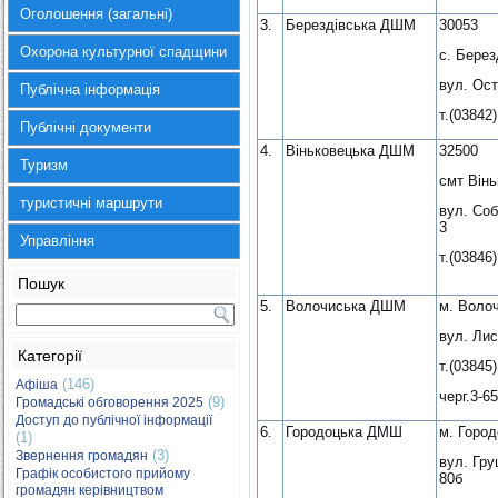
Оголошення (загальні)
3.
Берездівська ДШМ
30053
Охорона культурної спадщини
с. Берез
вул. Ост
Публічна інформація
т.(03842)
Публічні документи
4.
Віньковецька ДШМ
32500
Туризм
смт Вінь
туристичні маршрути
вул. Соб
3
Управління
т.(03846)
Пошук
5.
Волочиська ДШМ
м. Воло
вул. Лис
Категорії
т.(03845)
(146)
Афіша
черг.3-6
(9)
Громадські обговорення 2025
Доступ до публічної інформації
6.
Городоцька ДМШ
м. Город
(1)
(3)
Звернення громадян
вул. Гру
Графік особистого прийому
80б
громадян керівництвом