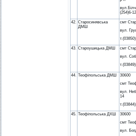
вул.Білч
(254)6-1
42.
Старосинявська
смт Ста
ДМШ
вул. Гру
т.(03850)
43.
Староушицька ДМШ
смт Ста
вул. Соб
т.(03849)
44.
Теофіпольська ДМШ
30600
смт Тео
вул. Неб
14
т.(03844)
45.
Теофіпольська ДХШ
30600
смт Тео
вул. Бог