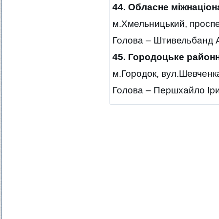
44. Обласне міжнаціон
м.Хмельницький, проспек
Голова – Штивельбанд 
45. Городоцьке районн
м.Городок, вул.Шевченка
Голова – Першхайло Ір