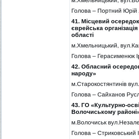
м.Хмельницький, вул.Во
Голова – Портний Юрій
41. Місцевий осередо
єврейська організаці
області
м.Хмельницький, вул.Ка
Голова – Герасименюк 
42. Обласний осередо
народу»
м.Старокостянтинів вул.
Голова – Сайханов Рус
43. ГО «Культурно-осві
Волочиському районі
м.Волочиськ вул.Незале
Голова – Стриковський І