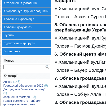
«Арарат»
Оголошення (загальні)
м.Хмельницький, вул. С
Охорона культурної спадщини
Голова – Авакян Сурен
Публічна інформація
5. Обласна регіональн
Публічні документи
азербайджанців Украї
Туризм
м.Хмельницький, вул.Кур
туристичні маршрути
Голова – Гасімов Джейху
Управління
6. Обласний центр нім
Пошук
м.Хмельницький,вул.Гаг
Голова – Бауер Володи
Категорії
7. Обласна громадська
(146)
Афіша
(9)
м.Хмельницький, вул.Шев
Громадські обговорення 2025
Доступ до публічної інформації
(1)
Голова – Собчук Алла П
(3)
Звернення громадян
Графік особистого прийому
8. Обласна громадськ
громадян керівництвом