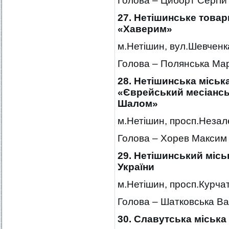
Голова – Циборт Сергі
27. Нетішинське товар
«Хаверим»
м.Нетішин, вул.Шевченка
Голова – Полянська Ма
28. Нетішинська міськ
«Єврейський месіансь
Шалом»
м.Нетішин, просп.Незале
Голова – Хорев Максим
29. Нетішинський місь
України
м.Нетішин, просп.Курчат
Голова – Шатковська В
30. Славутська міськ