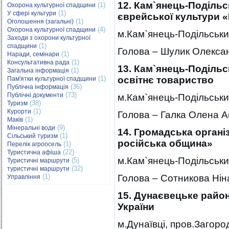
12. Кам`янець-Поділь
(1)
Охорона культурної спадщини
(1)
У сфері культури
єврейської культури
(1)
Оголошення (загальні)
(4)
Охорона культурної спадщини
м.Кам`янець-Подільськи
Заходи з охорони культурної
(1)
спадщини
Голова – Шулик Олексан
(1)
Наради, семінари
(1)
Консультативна рада
13. Кам`янець-Подільс
(1)
Загальна інформація
(1)
освітнє товариство
Пам'ятки культурної спадщини
(36)
Публічна інформація
(73)
Публічні документи
м.Кам`янець-Подільськи
(38)
Туризм
(1)
Курорти
Голова – Галка Олена А
(1)
Маків
(9)
Мінеральні води
14. Громадська органі
(1)
Сільський туризм
російська община»
(1)
Перелік агроосель
(22)
Туристична афіша
м.Кам`янець-Подільськи
(5)
Туристичні маршрути
(32)
туристичні маршрути
(1)
Голова – Сотникова Нін
Управління
15. Дунаєвецьке район
України
м.Дунаївці, пров.Загород