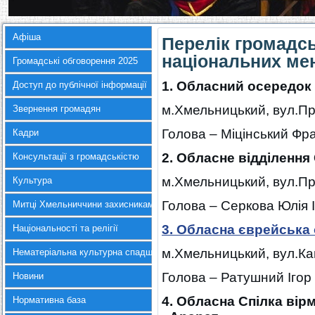
Афіша
Перелік громадсь
національних ме
Громадські обговорення 2025
1. Обласний осередок 
Доступ до публічної інформації
м.Хмельницький, вул.Про
Звернення громадян
Голова – Міцінський Фр
Кадри
2. Обласне відділення 
Консультації з громадськістю
м.Хмельницький, вул.Про
Культура
Голова – Серкова Юлія 
Митці Хмельниччини захисникам України
3. Обласна єврейська
Національності та релігії
м.Хмельницький, вул.Ка
Нематеріальна культурна спадщина
Голова – Ратушний Іго
Новини
4. Обласна Спілка вір
Нормативна база