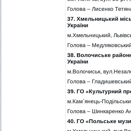
Голова – Лисенко Тетяна
37. Хмельницький міс
України
м.Хмельницький, Львівсь
Голова – Медляковськи
38. Волочиське районн
України
м.Волочиськ, вул.Незале
Голова – Гладишевськи
39. ГО «Культурний пр
м.Кам`янець-Подільськи
Голова – Шинкаренко А
40. ГО «Польське муз