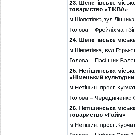
23. Шепетівське міськ
товариство «ТІКВА»
м.Шепетівка,вул.Лінника
Голова – Фрейліхман З
24. Шепетівське міське
м.Шепетівка, вул.Горько
Голова – Пасічник Вале
25. Нетішинська міськ
«Німецький культурни
м.Нетішин, просп.Курчат
Голова – Чередніченко 
26. Нетішинська міськ
товариство «Гайм»
м.Нетішин, просп.Курчат