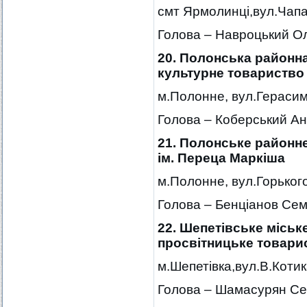
смт Ярмолинці,вул.Чапа
Голова – Навроцький О
20. Полонська районна
культурне товариство
м.Полонне, вул.Герасим
Голова – Коберський А
21. Полонське районн
ім. Переца Маркіша
м.Полонне, вул.Горького
Голова – Бенціанов Се
22. Шепетівське міськ
просвітницьке товари
м.Шепетівка,вул.В.Котика
Голова – Шамасурян Сер