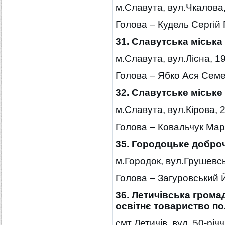
м.Славута, вул.Чкалова,
Голова – Кудель Сергій
31. Славутська міськ
м.Славута, вул.Лісна, 1
Голова – Ябко Ася Семе
32. Славутське міське 
м.Славута, вул.Кірова, 
Голова – Ковальчук Мар
35. Городоцьке добро
м.Городок, вул.Грушевсь
Голова – Загуровський 
36. Летичівська грома
освітнє товариство по
смт Летичів, вул. 50-річ