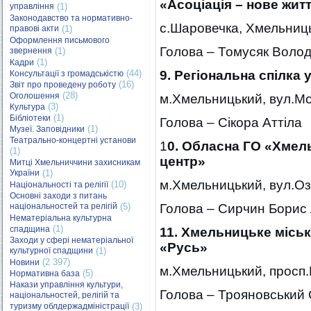
«Асоціація – нове жит
управління
(1)
Законодавство та нормативно-
с.Шаровечка, Хмельниц
правові акти
(1)
Оформлення письмового
Голова – Томусяк Воло
звернення
(1)
(1)
Кадри
(44)
9. Регіональна спілка 
Консультації з громадськістю
(16)
Звіт про проведену роботу
(28)
Оголошення
м.Хмельницький, вул.Мол
(3)
Культура
(1)
Бібліотеки
Голова – Сікора Аттіла
(1)
Музеї. Заповідники
Театрально-концертні установи
1
0. Обласна ГО «Хмел
(1)
центр»
Митці Хмельниччини захисникам
України
(1)
м.Хмельницький, вул.Оз
(10)
Національності та релігії
Основні заходи з питань
національностей та релігій
(5)
Голова – Сирчин Борис
Нематеріальна культурна
(1)
спадщина
11. Хмельницьке міськ
Заходи у сфері нематеріальної
«Русь»
культурної спадщини
(1)
(2 397)
Новини
м.Хмельницький, просп.М
(5)
Нормативна база
Накази управління культури,
Голова – Трояновський
національностей, релігій та
туризму облдержадміністрації
(3)