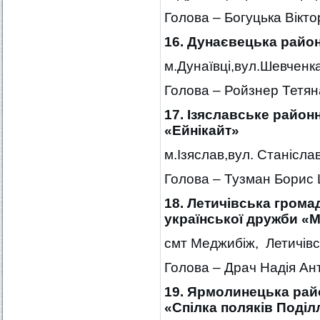
Голова – Богуцька Вікто
16. Дунаєвецька райо
м.Дунаївці,вул.Шевченка
Голова – Ройзнер Тетян
17. Ізяславське район
«Ейнікайт»
м.Ізяслав,вул. Станіслав
Голова – Тузман Борис 
18. Летичівська грома
української дружби «
смт Меджибіж, Летичівс
Голова – Драч Надія Ан
19. Ярмолинецька рай
«Спілка поляків Поді