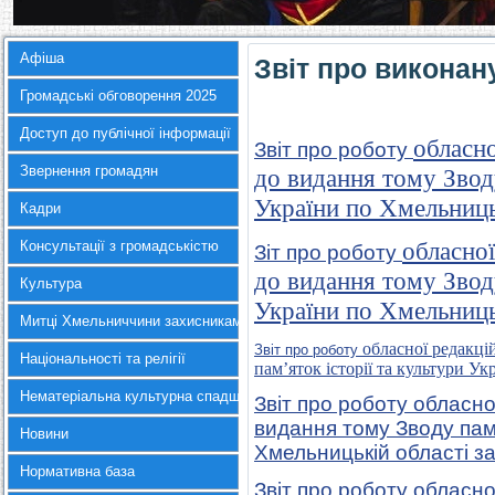
Афіша
Звіт про виконан
Громадські обговорення 2025
Доступ до публічної інформації
обласно
Звіт про роботу
Звернення громадян
до видання тому Зводу
України по Хмельниць
Кадри
обласної
Консультації з громадськістю
Зіт про роботу
до видання тому Зводу
Культура
України по Хмельниць
Митці Хмельниччини захисникам України
обласної редакці
Звіт про роботу
Національності та релігії
пам’яток історії та культури У
Нематеріальна культурна спадщина
Звіт про роботу обласної
видання тому Зводу пам’
Новини
Хмельницькій області за
Нормативна база
Звіт
про роботу обласної