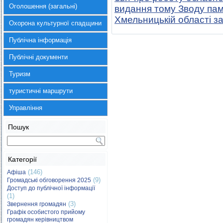
Оголошення (загальні)
видання тому Зводу пам’
Хмельницькій області з
Охорона культурної спадщини
Публічна інформація
Публічні документи
Туризм
туристичні маршрути
Управління
Пошук
Категорії
(146)
Афіша
(9)
Громадські обговорення 2025
Доступ до публічної інформації
(1)
(3)
Звернення громадян
Графік особистого прийому
громадян керівництвом