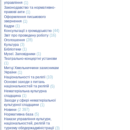
управління
(1)
Законодавство та нормативно-
правові акти
(1)
Оформлення письмового
звернення
(1)
(1)
Кадри
(44)
Консультації з громадськістю
(16)
Звіт про проведену роботу
(28)
Оголошення
(3)
Культура
(1)
Бібліотеки
(1)
Музеї. Заповідники
Театрально-концертні установи
(1)
Митці Хмельниччини захисникам
України
(1)
(10)
Національності та релігії
Основні заходи з питань
національностей та релігій
(5)
Нематеріальна культурна
(1)
спадщина
Заходи у сфері нематеріальної
культурної спадщини
(1)
(2 397)
Новини
(5)
Нормативна база
Накази управління культури,
національностей, релігій та
туризму облдержадміністрації
(3)