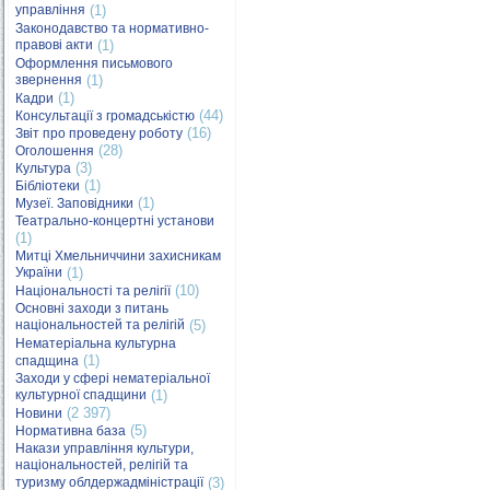
управління
(1)
Законодавство та нормативно-
правові акти
(1)
Оформлення письмового
звернення
(1)
(1)
Кадри
(44)
Консультації з громадськістю
(16)
Звіт про проведену роботу
(28)
Оголошення
(3)
Культура
(1)
Бібліотеки
(1)
Музеї. Заповідники
Театрально-концертні установи
(1)
Митці Хмельниччини захисникам
України
(1)
(10)
Національності та релігії
Основні заходи з питань
національностей та релігій
(5)
Нематеріальна культурна
(1)
спадщина
Заходи у сфері нематеріальної
культурної спадщини
(1)
(2 397)
Новини
(5)
Нормативна база
Накази управління культури,
національностей, релігій та
туризму облдержадміністрації
(3)