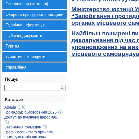
Оголошення (загальні)
Міністерство юстиції У
Охорона культурної спадщини
“Запобігання і протиді
органах місцевого сам
Публічна інформація
Найбільш поширені пит
Публічні документи
декларування під час 
Туризм
уповноважених на вик
місцевого самоврядув
туристичні маршрути
Управління
Пошук
Категорії
(146)
Афіша
(9)
Громадські обговорення 2025
Доступ до публічної інформації
(1)
(3)
Звернення громадян
Графік особистого прийому
громадян керівництвом