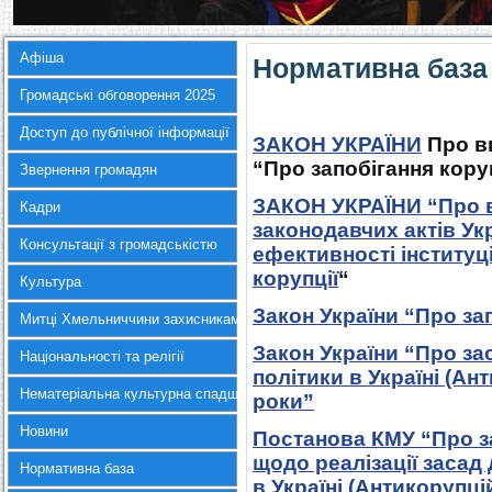
Афіша
Нормативна база
Громадські обговорення 2025
Доступ до публічної інформації
ЗАКОН УКРАЇНИ
Про вн
“Про запобігання кору
Звернення громадян
ЗАКОН УКРАЇНИ “Про в
Кадри
законодавчих актів Ук
Консультації з громадськістю
ефективності інституц
корупції
“
Культура
Закон України “Про зап
Митці Хмельниччини захисникам України
Закон України “Про за
Національності та релігії
політики в Україні (Ан
Нематеріальна культурна спадщина
роки”
Новини
Постанова КМУ “Про з
щодо реалізації засад
Нормативна база
в Україні (Антикорупці