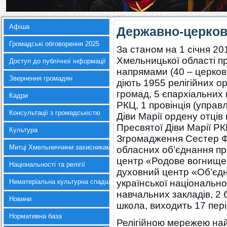
Афіша
Державно-церков
Громадські обговорення 2025
За станом на 1 січня 20
Хмельницької області п
Доступ до публічної інформації
напрямами (40 – церков,
Звернення громадян
діють 1955 релігійних ор
громад, 5 єпархіальних 
Кадри
РКЦ, 1 провінція (упра
Консультації з громадськістю
Діви Марії ордену отці
Пресвятої Діви Марії РК
Культура
Згромадження Сестер Фр
Митці Хмельниччини захисникам України
обласних об’єднання пр
центр «Родове вогнище 
Національності та релігії
духовний центр «Об’єдна
Нематеріальна культурна спадщина
української національно
навчальних закладів, 2 
Новини
школа, виходить 17 пер
Нормативна база
Релігійною мережею на