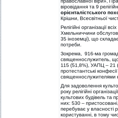
православної віри», Пр
віровідання та 9 релігі
орієнталістського по
Крішни, Всесвітньої чист
Релігійні організації всі
Хмельниччини обслугов
35 іноземці), що склада
потреби.
Зокрема, 916-ма грома
священнослужитель, що
115 (51,8%), УАПЦ – 21 
протестантські конфесі
священнослужителями 
Для задоволення культо
року релігійні організац
культових будівель та п
них: 530 – пристосовані
перебуває у власності ре
користуванні, в тому чи