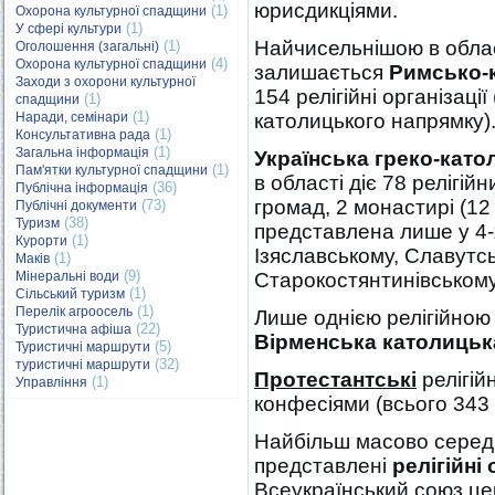
юрисдикціями.
(1)
Охорона культурної спадщини
(1)
У сфері культури
Найчисельнішою в облас
(1)
Оголошення (загальні)
(4)
Охорона культурної спадщини
залишається
Римсько-
Заходи з охорони культурної
154 релігійні організаці
(1)
спадщини
(1)
Наради, семінари
католицького напрямку)
(1)
Консультативна рада
(1)
Загальна інформація
Українська греко-като
(1)
Пам'ятки культурної спадщини
в області діє 78 релігійн
(36)
Публічна інформація
громад, 2 монастирі (12
(73)
Публічні документи
(38)
Туризм
представлена лише у 4-х
(1)
Курорти
Ізяславському, Славутс
(1)
Маків
(9)
Мінеральні води
Старокостянтинівському
(1)
Сільський туризм
(1)
Перелік агроосель
Лише однією релігійною
(22)
Туристична афіша
Вірменська католицька
(5)
Туристичні маршрути
(32)
туристичні маршрути
Протестантські
релігійн
(1)
Управління
конфесіями (всього 343 р
Найбільш масово серед 
представлені
релігійні 
Всеукраїнський союз це