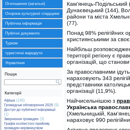
Кам’янець-Подільський (
Оголошення (загальні)
Дунаєвецький (144), Во
Охорона культурної спадщини
райони та міста Хмельн
(77).
Публічна інформація
Понад 98% релігійних ор
Публічні документи
християнськими за своє
Туризм
Найбільш розповсюджен
туристичні маршрути
території регіону є пра
організацій, що становит
Управління
За православними ідуть 
Пошук
нараховують 343 релігійн
представники католицько
організації (11,9%).
Категорії
Найчисельнішою з
прав
(146)
Афіша
(9)
Громадські обговорення 2025
Українська православ
Доступ до публічної інформації
(Хмельницькій, Кам’янец
(1)
(3)
Звернення громадян
нараховує 990 релігійни
Графік особистого прийому
громадян керівництвом
Активно продовжує свою