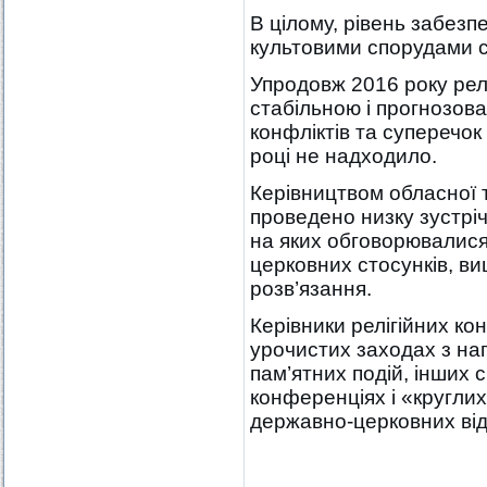
В цілому, рівень забезп
культовими спорудами с
Упродовж 2016 року релі
стабільною і прогнозов
конфліктів та суперечок
році не надходило.
Керівництвом обласної 
проведено низку зустріч
на яких обговорювалися
церковних стосунків, в
розв’язання.
Керівники релігійних ко
урочистих заходах з на
пам’ятних подій, інших с
конференціях і «кругли
державно-церковних відн