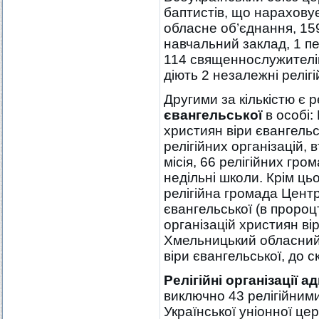
баптистів, що нараховує 
обласне об’єднання, 159 
навчальний заклад, 1 пе
114 священнослужителів.
діють 2 незалежні релігі
Другими за кількістю є ре
євангельської
в особі:
християн віри євангельс
релігійних організацій, 
місія, 66 релігійних гр
недільні школи. Крім цьо
релігійна громада Центр
євангельської (в пророцт
організацій християн вір
Хмельницький обласний 
віри євангельської, до ск
Релігійні організації а
виключно 43 релігійним
Української уніонної це