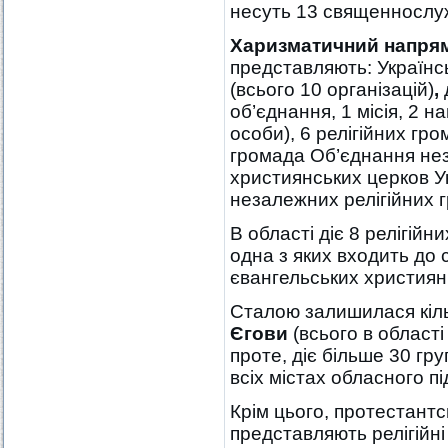
несуть 13 священнослуж
Харизматичний напря
представляють: Українс
(всього 10 організацій)
,
об’єднання, 1 місія, 2 
особи), 6 релігійних гро
громада Об’єднання не
християнських церков Ук
незалежних релігійних г
В області діє 8 релігійн
одна з яких входить до 
євангельських християн
Сталою залишилася кіль
Єгови
(всього в област
проте, діє більше 30 гру
всіх містах обласного п
Крім цього, протестантс
представляють релігійні