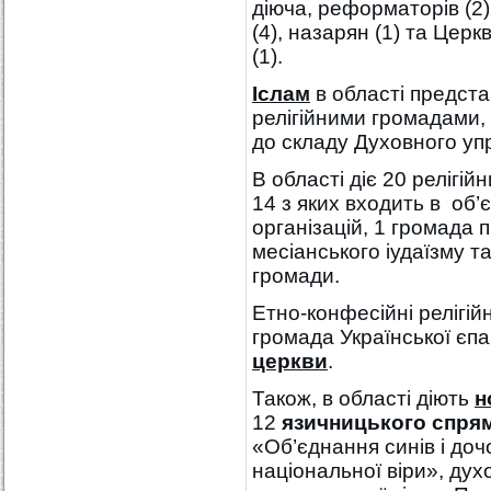
діюча, реформаторів (2)
(4), назарян (1) та Церк
(1).
Іслам
в області предст
релігійними громадами, 
до складу Духовного уп
В області діє 20 релігі
14 з яких входить в об’
організацій, 1 громада п
месіанського іудаїзму та
громади.
Етно-конфесійні релігійн
громада Української єпа
церкви
.
Також, в області діють
н
12
язичницького спря
«Об’єднання синів і дочо
національної віри», ду