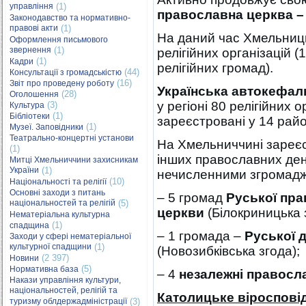
управління
(1)
православна церква – 
Законодавство та нормативно-
правові акти
(1)
На даний час Хмельниц
Оформлення письмового
звернення
(1)
релігійних організацій 
(1)
Кадри
релігійних громад).
(44)
Консультації з громадськістю
(16)
Звіт про проведену роботу
Українська автокефал
(28)
Оголошення
у регіоні 80 релігійних 
(3)
Культура
(1)
Бібліотеки
зареєстровані у 14 райо
(1)
Музеї. Заповідники
Театрально-концертні установи
На Хмельниччині зареєстр
(1)
інших православних дено
Митці Хмельниччини захисникам
України
(1)
нечисленними згромадж
(10)
Національності та релігії
Основні заходи з питань
– 5 громад
Руської пра
національностей та релігій
(5)
церкви
(Білокриницька 
Нематеріальна культурна
(1)
спадщина
– 1 громада –
Руської 
Заходи у сфері нематеріальної
культурної спадщини
(1)
(Новозибківська згода);
(2 397)
Новини
(5)
Нормативна база
– 4
незалежні правосла
Накази управління культури,
національностей, релігій та
Католицьке віроспові
туризму облдержадміністрації
(3)