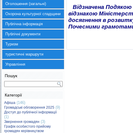
Оголошення (загальні)
Відзначена Подякою
відзнакою Міністерст
Охорона культурної спадщини
досягнення в розвитк
Публічна інформація
Почесними грамотами
Публічні документи
Туризм
туристичні маршрути
Управління
Пошук
Категорії
(146)
Афіша
(9)
Громадські обговорення 2025
Доступ до публічної інформації
(1)
(3)
Звернення громадян
Графік особистого прийому
громадян керівництвом