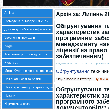
Афіша
Архів за:
Липень 2
Громадські обговорення 2025
Обгрунтування те
Доступ до публічної інформації
характеристик зак
програмним забе
Звернення громадян
менеджменту нав
Кадри
ліцензії на прав
Консультації з громадськістю
забезпеченням)
Культура
|
Опубліковано
06.07.2021
Автор
administr
Обґрунтування
технічни
Митці Хмельниччини захисникам України
Національності та релігії
Опубліковано в категорії:
Публічна
Нематеріальна культурна спадщина
Обгрунтування те
характеристик за
Новини
програмного заб
Нормативна база
документообігу”