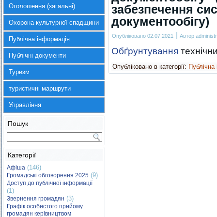
Оголошення (загальні)
забезпечення си
документообігу)
Охорона культурної спадщини
|
Опубліковано
02.07.2021
Автор
administr
Публічна інформація
Обґрунтування
технічни
Публічні документи
Опубліковано в категорії:
Публічна
Туризм
туристичні маршрути
Управління
Пошук
Категорії
(146)
Афіша
(9)
Громадські обговорення 2025
Доступ до публічної інформації
(1)
(3)
Звернення громадян
Графік особистого прийому
громадян керівництвом