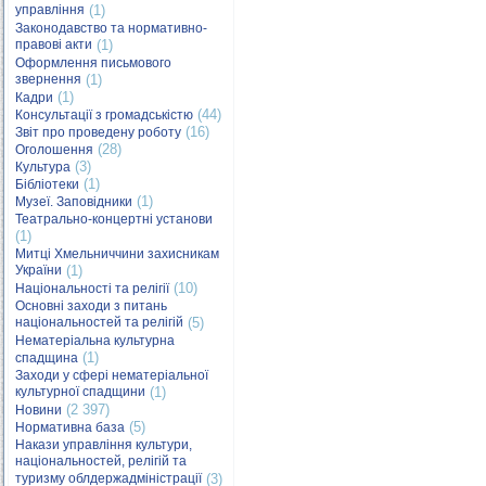
управління
(1)
Законодавство та нормативно-
правові акти
(1)
Оформлення письмового
звернення
(1)
(1)
Кадри
(44)
Консультації з громадськістю
(16)
Звіт про проведену роботу
(28)
Оголошення
(3)
Культура
(1)
Бібліотеки
(1)
Музеї. Заповідники
Театрально-концертні установи
(1)
Митці Хмельниччини захисникам
України
(1)
(10)
Національності та релігії
Основні заходи з питань
національностей та релігій
(5)
Нематеріальна культурна
(1)
спадщина
Заходи у сфері нематеріальної
культурної спадщини
(1)
(2 397)
Новини
(5)
Нормативна база
Накази управління культури,
національностей, релігій та
туризму облдержадміністрації
(3)