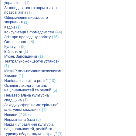
управління
(1)
Законодавство та нормативно-
правові акти
(1)
Оформлення письмового
звернення
(1)
(1)
Кадри
(44)
Консультації з громадськістю
(16)
Звіт про проведену роботу
(28)
Оголошення
(3)
Культура
(1)
Бібліотеки
(1)
Музеї. Заповідники
Театрально-концертні установи
(1)
Митці Хмельниччини захисникам
України
(1)
(10)
Національності та релігії
Основні заходи з питань
національностей та релігій
(5)
Нематеріальна культурна
(1)
спадщина
Заходи у сфері нематеріальної
культурної спадщини
(1)
(2 397)
Новини
(5)
Нормативна база
Накази управління культури,
національностей, релігій та
туризму облдержадміністрації
(3)