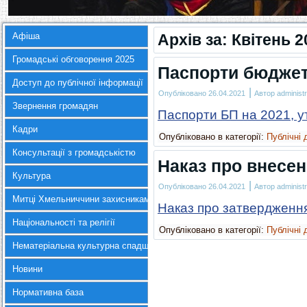
Афіша
Архів за:
Квітень 2
Громадські обговорення 2025
Паспорти бюджет
Доступ до публічної інформації
|
Опубліковано
26.04.2021
Автор
administr
Звернення громадян
Паспорти БП на 2021, у
Кадри
Опубліковано в категорії:
Публічні 
Консультації з громадськістю
Наказ про внесен
Культура
|
Опубліковано
26.04.2021
Автор
administr
Митці Хмельниччини захисникам України
Наказ про затвердження
Національності та релігії
Опубліковано в категорії:
Публічні 
Нематеріальна культурна спадщина
Новини
Нормативна база