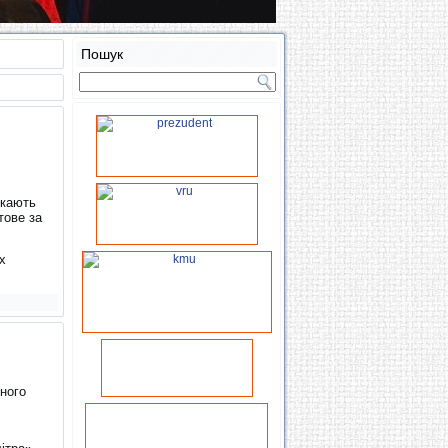
Пошук
екають
тове за
х
сного