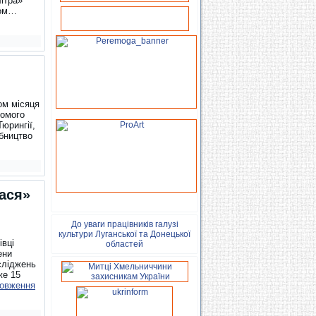
ітра»
ном…
ом місяця
домого
юрингії,
бництво
ася»
До уваги працівників галузі
культури Луганської та Донецької
івці
областей
ени
сліджень
же 15
овження