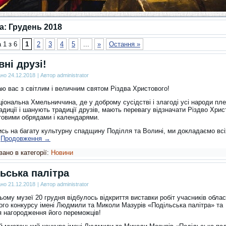
за:
Грудень 2018
 1 з 6
1
2
3
4
5
...
»
Остання »
ні друзі!
ано
24.12.2018
|
Автор
administrator
аю вас з світлим і величним святом Різдва Христового!
ціональна Хмельниччина, де у доброму сусідстві і злагоді усі народи пл
адиції і шанують традиції друзів, мають перевагу відзначати Різдво Хрис
ітовими обрядами і календарями.
сь на багату культурну спадщину Поділля та Волині, ми докладаємо всі
…
Продовження
→
ано в категорії:
Новини
ьська палітра
ано
21.12.2018
|
Автор
administrator
ому музеї 20 грудня відбулось відкриття виставки робіт учасників обла
ого конкурсу імені Людмили та Миколи Мазурів «Подільська палітра» та
я нагородження його переможців!