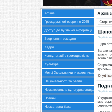
Афіша
Архів 
Громадські обговорення 2025
Сторінка
Доступ до публічної інформації
Шанов
Опубліков
Звернення громадян
Щиро віт
Кадри
Багатона
власні тр
Консультації з громадськістю
всіма св
Культура
Спираючи
зусиль
Митці Хмельниччини захисникам України
Опубліков
Національності та релігії
Поділ
Нематеріальна культурна спадщина
Опубліков
У художнь
Новини
мистецьк
церемоні
Нормативна база