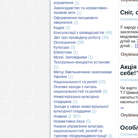
управління
(1)
Законодавство та нормативно-
Сніг,
правові акти
(1)
Оформлення письмового
Опубліков
звернення
(1)
У народі 
(1)
Кадри
захоплюю
(44)
Консультації з громадськістю
медовими
(16)
Звіт про проведену роботу
дітей на 
(28)
Оголошення
дітей…
П
(3)
Культура
(1)
Бібліотеки
Опубліков
(1)
Музеї. Заповідники
Театрально-концертні установи
Акція
(1)
себе!
Митці Хмельниччини захисникам
України
(1)
Опубліков
(10)
Національності та релігії
Основні заходи з питань
Чи варто 
національностей та релігій
(5)
Т.Г.Шевч
Нематеріальна культурна
насильств
(1)
спадщина
насильст
→
Заходи у сфері нематеріальної
культурної спадщини
(1)
Опубліков
(2 397)
Новини
(5)
Нормативна база
Накази управління культури,
Особл
національностей, релігій та
Опубліков
туризму облдержадміністрації
(3)