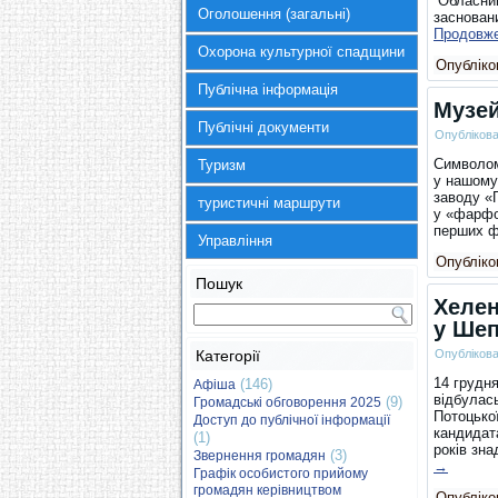
Обласний
Оголошення (загальні)
заснован
Продовж
Охорона культурної спадщини
Опубліков
Публічна інформація
Музей
Публічні документи
Опубліков
Символом
Туризм
у нашому
заводу «
туристичні маршрути
у «фарфо
перших 
Управління
Опубліков
Пошук
Хелен
у Шеп
Категорії
Опубліков
14 грудн
(146)
Афіша
відбулас
(9)
Громадські обговорення 2025
Потоцько
Доступ до публічної інформації
кандидат
(1)
років зн
(3)
Звернення громадян
→
Графік особистого прийому
громадян керівництвом
Опубліков