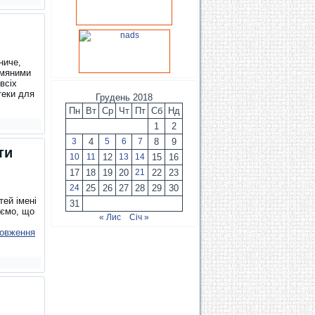
ниче,
хмяними
всіх
теки для
Грудень 2018
Пн
Вт
Ср
Чт
Пт
Сб
Нд
1
2
3
4
5
6
7
8
9
ти
10
11
12
13
14
15
16
17
18
19
20
21
22
23
24
25
26
27
28
29
30
тей імені
31
аємо, що
« Лис
Січ »
овження