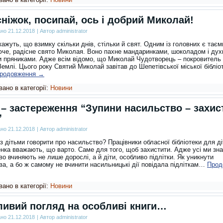
 сніжок, посипай, ось і добрий Миколай!
ано
21.12.2018
|
Автор
administrator
кажуть, що взимку скільки днів, стільки й свят. Одним із головних є таєм
че, радісне свято Миколая. Воно пахне мандаринками, шоколадом і ду
 пряниками. Адже всім відомо, що Миколай Чудотворець – покровитель 
Землі. Цього року Святий Миколай завітав до Шепетівської міської бібліо
родовження
→
ано в категорії:
Новини
 – застереження “Зупини насильство – захис
”
ано
21.12.2018
|
Автор
administrator
з дітьми говорити про насильство? Працівники обласної бібліотеки для ді
енка вважають, що варто. Саме для того, щоб захистити. Адже усі ми зн
о вчиняють не лише дорослі, а й діти, особливо підлітки. Як уникнути
ва, а бо ж самому не вчинити насильницькі дії повідала підліткам…
Прод
ано в категорії:
Новини
ивий погляд на особливі книги…
ано
21.12.2018
|
Автор
administrator