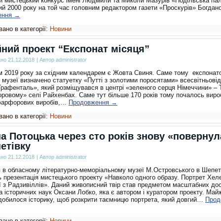
 мистецький конкурс імені Людмили та Миколи Мазурів «Подільська пал
ий 2000 року на той час головним редактором газети «Проскурів» Богда
ення
→
ано в категорії:
Новини
ний проект “Експонат місяця”
ано
21.12.2018
|
Автор
administrator
 2019 року за східним календарем є Жовта Свиня. Саме тому експонат
 музеї визначено статуетку «Путті з золотими поросятами» всесвітньові
Графенталь», який розміщувався в центрі «зеленого серця Німеччини» – Т
ровому» селі Райхенбах. Саме тут більше 170 років тому почалось виро
фарфорових виробів,…
Продовження
→
ано в категорії:
Новини
а Потоцька через сто років знову «повернул
етівку
ано
21.12.2018
|
Автор
administrator
я в обласному літературно-меморіальному музеї М.Островського в Шепет
ь презентація мистецького проекту «Навколо одного образу. Портрет Хел
ї з Радзивіллів». Даний живописний твір став предметом масштабних до
а історичних наук Оксани Лобко, яка є автором і куратором проекту. Май
адобилося історику, щоб розкрити таємницю портрета, який довгий…
Прод
ано в категорії:
Новини