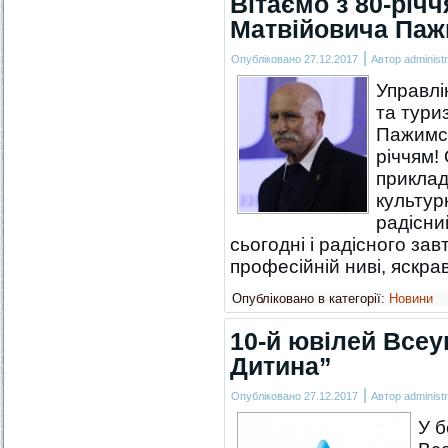
Вітаємо з 80-річ
Матвійовича Паж
|
Опубліковано
27.12.2017
Автор
administr
Управлі
та тури
Пажимсь
річчям!
приклад
культур
радісни
сьогодні і радісного за
професійній ниві, яскра
Опубліковано в категорії:
Новини
10-й ювілей Всеу
Дитина”
|
Опубліковано
27.12.2017
Автор
administr
У б