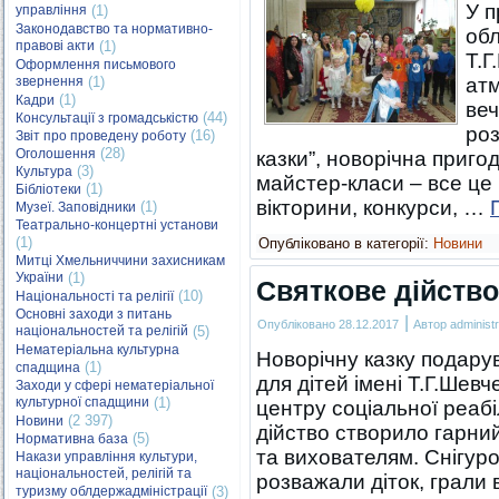
У п
управління
(1)
Законодавство та нормативно-
обл
правові акти
(1)
Т.Г
Оформлення письмового
звернення
(1)
атм
(1)
Кадри
веч
(44)
Консультації з громадськістю
роз
(16)
Звіт про проведену роботу
(28)
Оголошення
казки”, новорічна приго
(3)
Культура
майстер-класи – все це ч
(1)
Бібліотеки
вікторини, конкурси, …
(1)
Музеї. Заповідники
Театрально-концертні установи
(1)
Опубліковано в категорії:
Новини
Митці Хмельниччини захисникам
України
(1)
Святкове дійство
(10)
Національності та релігії
Основні заходи з питань
|
Опубліковано
28.12.2017
Автор
administr
національностей та релігій
(5)
Нематеріальна культурна
Новорічну казку подарув
(1)
спадщина
для дітей імені Т.Г.Ше
Заходи у сфері нематеріальної
культурної спадщини
(1)
центру соціальної реабі
(2 397)
Новини
дійство створило гарний
(5)
Нормативна база
та вихователям. Снігур
Накази управління культури,
національностей, релігій та
розважали діток, грали 
туризму облдержадміністрації
(3)