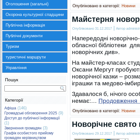
Оголошення (загальні)
Опубліковано в категорії:
Новини
Охорона культурної спадщини
Майстерня новор
Публічна інформація
|
Опубліковано
31.12.2017
Автор
administr
Публічні документи
Напередодні новорічно-р
обласної бібліотеки д
Туризм
новорічних див».
туристичні маршрути
На майстер-класах студ
Управління
Оксани Мергут пробують
новорічної казки – роз
Пошук
іграшки та медово-імбир
Здавалося б, нічого ос
Категорії
немає:…
Продовження
(146)
Афіша
Опубліковано в категорії:
Новини
(9)
Громадські обговорення 2025
Доступ до публічної інформації
Новорічне свято
(1)
(3)
Звернення громадян
|
Графік особистого прийому
Опубліковано
29.12.2017
Автор
administr
громадян керівництвом