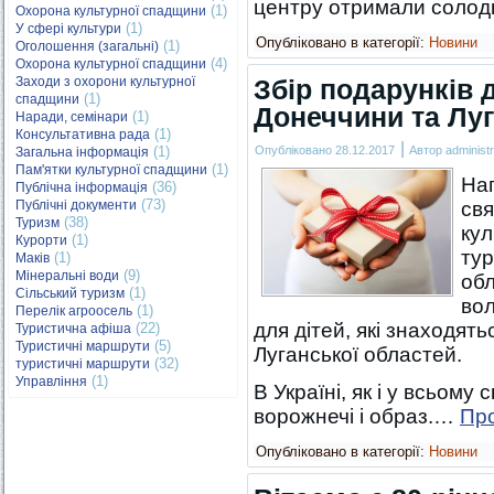
центру отримали солодкі
(1)
Охорона культурної спадщини
(1)
У сфері культури
Опубліковано в категорії:
Новини
(1)
Оголошення (загальні)
(4)
Охорона культурної спадщини
Заходи з охорони культурної
Збір подарунків 
(1)
спадщини
Донеччини та Лу
(1)
Наради, семінари
(1)
Консультативна рада
|
(1)
Опубліковано
28.12.2017
Автор
administr
Загальна інформація
(1)
Пам'ятки культурної спадщини
Нап
(36)
Публічна інформація
(73)
Публічні документи
свя
(38)
Туризм
кул
(1)
Курорти
ту
(1)
Маків
(9)
Мінеральні води
обл
(1)
Сільський туризм
вол
(1)
Перелік агроосель
для дітей, які знаходят
(22)
Туристична афіша
(5)
Туристичні маршрути
Луганської областей.
(32)
туристичні маршрути
(1)
Управління
В Україні, як і у всьому с
ворожнечі і образ.…
Пр
Опубліковано в категорії:
Новини