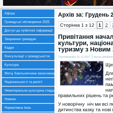
Афіша
Архів за:
Грудень 
Громадські обговорення 2025
Сторінка 1 з 12
1
2
Доступ до публічної інформації
Привітання нача
Звернення громадян
культури, націона
Кадри
туризму з Новим 
|
Консультації з громадськістю
Опубліковано
31.12.2017
Автор
administr
Щир
Культура
Для
Митці Хмельниччини захисникам України
неп
Національності та релігії
пам
нап
Нематеріальна культурна спадщина
правильних рішень та ре
Новини
У новорічну ніч ми всі 
Нормативна база
дитинства казку та нові