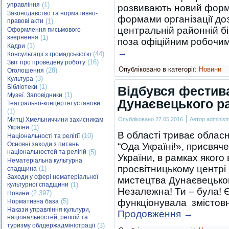
управління
(1)
розвивають новий форм
Законодавство та нормативно-
формами організації доз
правові акти
(1)
центральній районній бі
Оформлення письмового
звернення
(1)
поза офіційним робочим
(1)
Кадри
→
(44)
Консультації з громадськістю
(16)
Звіт про проведену роботу
Опубліковано в категорії:
Новини
(28)
Оголошення
(3)
Культура
(1)
Бібліотеки
Відбувся фестив
(1)
Музеї. Заповідники
Дунаєвецького р
Театрально-концертні установи
(1)
|
Митці Хмельниччини захисникам
Опубліковано
27.05.2016
Автор
administr
України
(1)
В області триває облас
(10)
Національності та релігії
Основні заходи з питань
“Ода Україні!», присвяч
національностей та релігій
(5)
України, в рамках якого
Нематеріальна культурна
просвітницькому центрі
(1)
спадщина
Заходи у сфері нематеріальної
мистецтва Дунаєвецьког
культурної спадщини
(1)
Незалежна! Ти – була! Є
(2 397)
Новини
(5)
функціонувала змістов
Нормативна база
Накази управління культури,
Продовження
→
національностей, релігій та
туризму облдержадміністрації
(3)