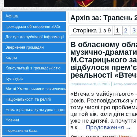
Афіша
Архів за:
Травень 
Громадські обговорення 2025
Сторінка 1 з 9
1
2
3
Доступ до публічної інформації
В обласному обл
Звернення громадян
музично-драматич
Кадри
М.Старицького за
відбулося прем’є
Консультації з громадськістю
реальності «Втеч
Культура
|
Опубліковано
31.05.2016
Автор
administr
Митці Хмельниччини захисникам України
«Втеча з майбутнього» –
Національності та релігії
років. Розповідається у
тому числі про проблеми 
Нематеріальна культурна спадщина
це той вік, коли діти ст
уже не дитячі, а почуття
Новини
вік,…
Продовження
→
Нормативна база