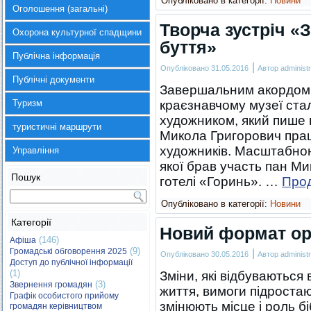
Опубліковано в категорії:
Новини
Оголошення (загальні)
Творча зустріч «
Охорона культурної спадщини
буття»
Публічна інформація
|
Опубліковано
31.05.2016
Автор
administr
Публічні документи
Завершальним акордом 
Туризм
краєзнавчому музеї ста
художником, який пише в
туристичні маршрути
Микола Григорович пра
художників. Масштабною
Управління
якої брав участь пан Ми
Пошук
готелі «Горинь». …
Про
Опубліковано в категорії:
Новини
Категорії
Новий формат орг
(146)
Афіша
(9)
Громадські обговорення 2025
|
Опубліковано
30.05.2016
Автор
administr
Доступ до публічної інформації
(1)
Зміни, які відбуваються 
(3)
Звернення громадян
життя, вимоги підростаю
Графік особистого прийому
змінюють місце і роль бі
громадян керівництвом