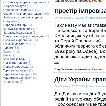
Опубліковано в категорії:
Новини
(1)
Охорона культурної спадщини
(1)
У сфері культури
Простір імпровіза
(1)
Оголошення (загальні)
(4)
Охорона культурної спадщини
|
Заходи з охорони культурної
Опубліковано
27.05.2016
Автор
administr
(1)
спадщини
Таку назву має виставка
(1)
Наради, семінари
(1)
Консультативна рада
Папроцького та Ігоря Ва
(1)
Загальна інформація
Хмельницькому обласном
(1)
Пам'ятки культурної спадщини
(36)
та Сергій Папроцький – 
Публічна інформація
(73)
Публічні документи
обличчям творчого об’є
(38)
Туризм
1992 року (м.Одеса). Во
(1)
Курорти
(1)
Маків
доповнюють один одног
(9)
Мінеральні води
→
(1)
Сільський туризм
(1)
Перелік агроосель
Опубліковано в категорії:
Новини
(22)
Туристична афіша
(5)
Туристичні маршрути
Діти України пра
(32)
туристичні маршрути
(1)
Управління
|
Опубліковано
27.05.2016
Автор
administr
До Дня захисту дітей у
релігій та туризму облде
Продюсерським центром