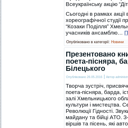
Всеукраїнську акцію “Ді
Сьогодні в рамках акції
хореографічної студії п
“Козаки Поділля” Хмельн
учасників ансамблю…
П
Опубліковано в категорії:
Новини
Презентовано кни
поета-пісняра, ба
Білецького
|
Опубліковано
26.05.2016
Автор
administr
Творча зустріч, присвяч
поета-пісняра, барда, іс
залі Хмельницького обл
культури і мистецтва. С
Революції Гідності. Звук
майдану та бійці АТО. З
віршів та пісень, які ав