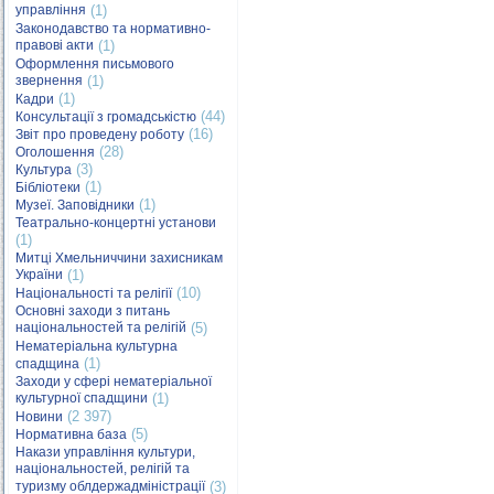
управління
(1)
Законодавство та нормативно-
правові акти
(1)
Оформлення письмового
звернення
(1)
(1)
Кадри
(44)
Консультації з громадськістю
(16)
Звіт про проведену роботу
(28)
Оголошення
(3)
Культура
(1)
Бібліотеки
(1)
Музеї. Заповідники
Театрально-концертні установи
(1)
Митці Хмельниччини захисникам
України
(1)
(10)
Національності та релігії
Основні заходи з питань
національностей та релігій
(5)
Нематеріальна культурна
(1)
спадщина
Заходи у сфері нематеріальної
культурної спадщини
(1)
(2 397)
Новини
(5)
Нормативна база
Накази управління культури,
національностей, релігій та
туризму облдержадміністрації
(3)