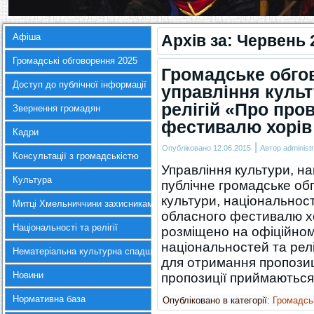
Афіша
Архів за:
Червень 
Громадські обговорення 2025
Громадське обго
Доступ до публічної інформації
управління культ
релігій «Про про
Звернення громадян
фестивалю хорів 
Кадри
|
Опубліковано
12.06.2015
Автор
administr
Консультації з громадськістю
Управління культури, на
Культура
публічне громадське об
культури, національност
Митці Хмельниччини захисникам України
обласного фестивалю хор
Національності та релігії
розміщено на офіційном
національностей та рел
Нематеріальна культурна спадщина
для отримання пропозиц
Новини
пропозиції приймаютьс
Нормативна база
Опубліковано в категорії:
Громадсь