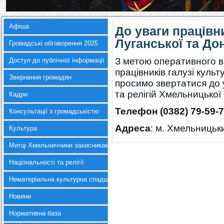
Афіша
До уваги працівни
Луганської та До
Громадські обговорення 2025
З метою оперативного 
Доступ до публічної інформації
працівників галузі куль
Звернення громадян
просимо звертатися до 
та релігій Хмельницької
Кадри
Телефон (0382) 79-59-
Консультації з громадськістю
Адреса
: м. Хмельницьк
Культура
Митці Хмельниччини захисникам України
Національності та релігії
Нематеріальна культурна спадщина
Новини
Нормативна база