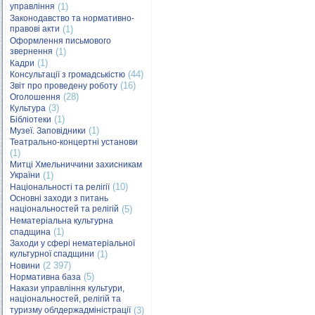
управління
(1)
Законодавство та нормативно-
правові акти
(1)
Оформлення письмового
звернення
(1)
(1)
Кадри
(44)
Консультації з громадськістю
(16)
Звіт про проведену роботу
(28)
Оголошення
(3)
Культура
(1)
Бібліотеки
(1)
Музеї. Заповідники
Театрально-концертні установи
(1)
Митці Хмельниччини захисникам
України
(1)
(10)
Національності та релігії
Основні заходи з питань
національностей та релігій
(5)
Нематеріальна культурна
(1)
спадщина
Заходи у сфері нематеріальної
культурної спадщини
(1)
(2 397)
Новини
(5)
Нормативна база
Накази управління культури,
національностей, релігій та
туризму облдержадміністрації
(3)